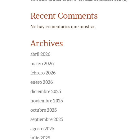
Recent Comments
No hay comentarios que mostrar.
Archives
abril 2026
marzo 2026
febrero 2026
enero 2026
diciembre 2025
noviembre 2025
octubre 2025
septiembre 2025
agosto 2025
julio 2025