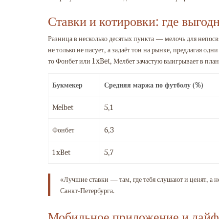
Ставки и котировки: где выгод
Разница в несколько десятых пункта — мелочь для непос
не только не пасует, а задаёт тон на рынке, предлагая од
то Фонбет или 1xBet, Мелбет зачастую выигрывает в пла
Букмекер
Средняя маржа по футболу (%)
Melbet
5,1
Фонбет
6,3
1xBet
5,7
«Лучшие ставки — там, где тебя слушают и ценят, а
Санкт-Петербурга.
Мобильное приложение и лай