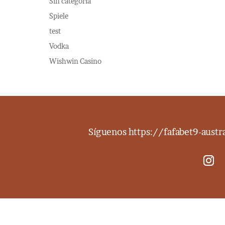
Sin categoría
Spiele
test
Vodka
Wishwin Casino
Síguenos
https://fafabet9-aust