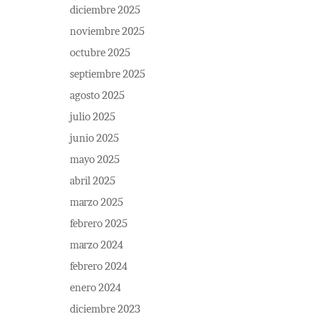
diciembre 2025
noviembre 2025
octubre 2025
septiembre 2025
agosto 2025
julio 2025
junio 2025
mayo 2025
abril 2025
marzo 2025
febrero 2025
marzo 2024
febrero 2024
enero 2024
diciembre 2023