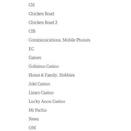
CH
Chicken Road
Chicken Road 2
CIB
Communications, Mobile Phones
EC
Games
Golisimo Casino
Home & Family, Hobbies
Joki Casino
Lizaro Casino
Lucky Anon Casino
Mr Pacho
News
OM