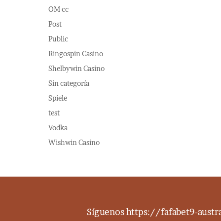
OM cc
Post
Public
Ringospin Casino
Shelbywin Casino
Sin categoría
Spiele
test
Vodka
Wishwin Casino
Síguenos
https://fafabet9-aust