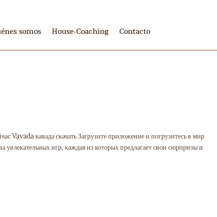
iénes somos
House-Coaching
Contacto
йчас Vavada вавада скачать Загрузите приложение и погрузитесь в мир
а увлекательных игр, каждая из которых предлагает свои сюрпризы и