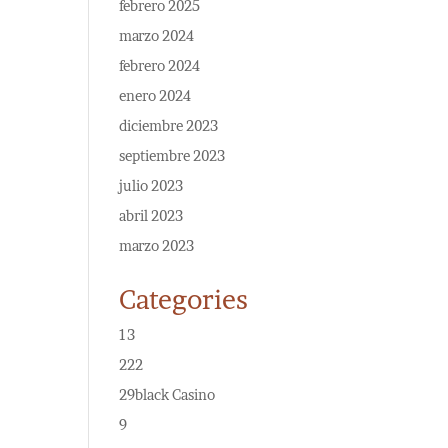
febrero 2025
marzo 2024
febrero 2024
enero 2024
diciembre 2023
septiembre 2023
julio 2023
abril 2023
marzo 2023
Categories
13
222
29black Casino
9