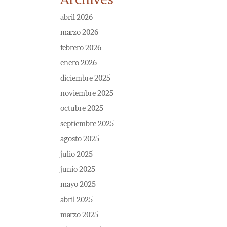
abril 2026
marzo 2026
febrero 2026
enero 2026
diciembre 2025
noviembre 2025
octubre 2025
septiembre 2025
agosto 2025
julio 2025
junio 2025
mayo 2025
abril 2025
marzo 2025