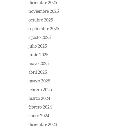
diciembre 2025
noviembre 2025
octubre 2025
septiembre 2025
agosto 2025
julio 2025
junio 2025
mayo 2025
abril 2025
marzo 2025
febrero 2025
marzo 2024
febrero 2024
enero 2024
diciembre 2023