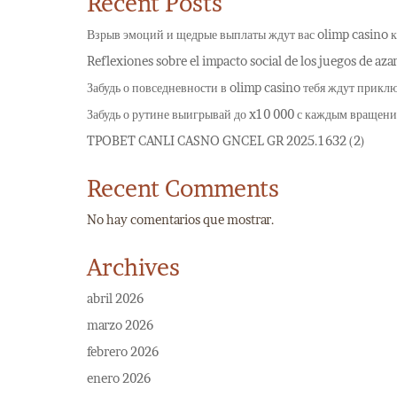
Recent Posts
Взрыв эмоций и щедрые выплаты ждут вас olimp casino к
Reflexiones sobre el impacto social de los juegos de aza
Забудь о повседневности в olimp casino тебя ждут прикл
Забудь о рутине выигрывай до x10 000 с каждым вращени
TPOBET CANLI CASNO GNCEL GR 2025.1632 (2)
Recent Comments
No hay comentarios que mostrar.
Archives
abril 2026
marzo 2026
febrero 2026
enero 2026