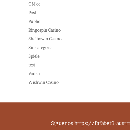
OM cc
Post
Public
Ringospin Casino
Shelbywin Casino
Sin categoría
Spiele
test
Vodka
Wishwin Casino
Síguenos
https://fafabet9-aust