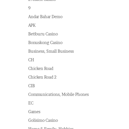
9
Andar Bahar Demo
APK
Betfouru Casino
Bonuskong Casino
Business, Small Business
CH
Chicken Road
Chicken Road 2
CIB
Communications, Mobile Phones
EC
Games
Golisimo Casino
Home & Family, Hobbies