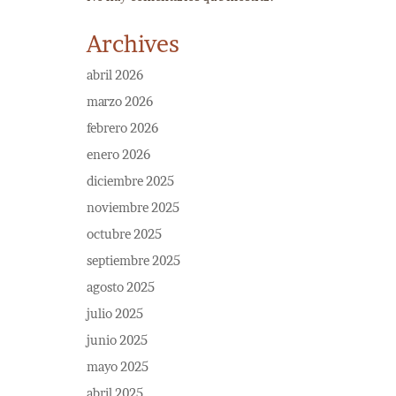
Archives
abril 2026
marzo 2026
febrero 2026
enero 2026
diciembre 2025
noviembre 2025
octubre 2025
septiembre 2025
agosto 2025
julio 2025
junio 2025
mayo 2025
abril 2025