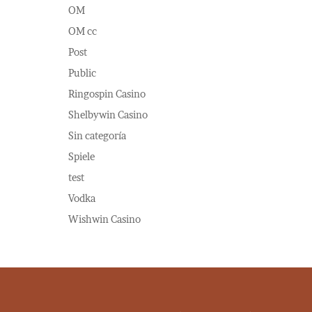
OM
OM cc
Post
Public
Ringospin Casino
Shelbywin Casino
Sin categoría
Spiele
test
Vodka
Wishwin Casino