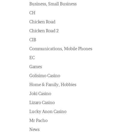
Business, Small Business
CH
Chicken Road
Chicken Road 2
CIB
Communications, Mobile Phones
EC
Games
Golisimo Casino
Home & Family, Hobbies
Joki Casino
Lizaro Casino
Lucky Anon Casino
Mr Pacho
News