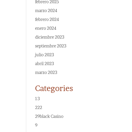
febrero 2025
marzo 2024
febrero 2024
enero 2024
diciembre 2023
septiembre 2023
julio 2023
abril 2023
marzo 2023
Categories
13
222
29black Casino
9