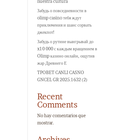
nuestra cultura
Забудь о повседневности в
olimp casino тебя ждут
приключения и шанс сорвать
джекпот!
Забудь о рутине выигрывай до
x10 000 с каждым вращением в
Olimp казино онлайн, ощутив
жар Древнего Е
TPOBET CANLI CASNO
GNCEL GR 2025.1632 (2)
Recent
Comments
No hay comentarios que
mostrar.
Archives