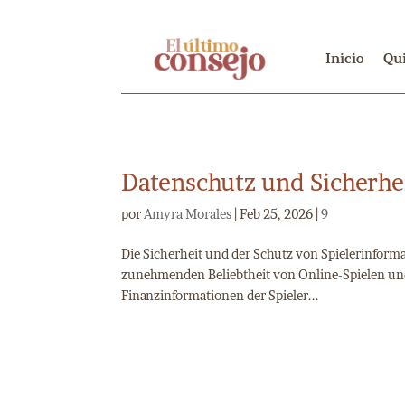
Inicio
Qu
Datenschutz und Sicherhe
por
Amyra Morales
|
Feb 25, 2026
|
9
Die Sicherheit und der Schutz von Spielerinforma
zunehmenden Beliebtheit von Online-Spielen und 
Finanzinformationen der Spieler...