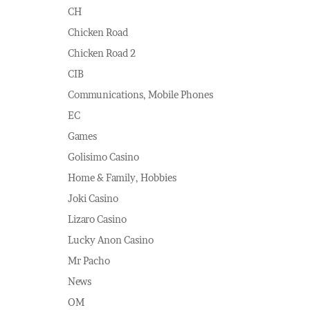
CH
Chicken Road
Chicken Road 2
CIB
Communications, Mobile Phones
EC
Games
Golisimo Casino
Home & Family, Hobbies
Joki Casino
Lizaro Casino
Lucky Anon Casino
Mr Pacho
News
OM