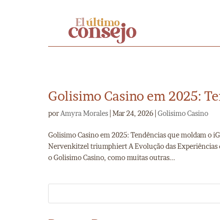
Golisimo Casino em 2025: T
por
Amyra Morales
|
Mar 24, 2026
|
Golisimo Casino
Golisimo Casino em 2025: Tendências que moldam o iGa
Nervenkitzel triumphiert A Evolução das Experiências
o Golisimo Casino, como muitas outras...