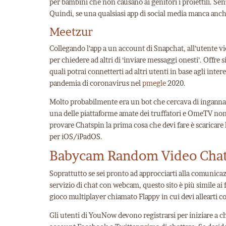
per bambini che non causano ai genitori i proiettili. Sen
Quindi, se una qualsiasi app di social media manca anche
Meetzur
Collegando l’app a un account di Snapchat, all’utente v
per chiedere ad altri di ‘inviare messaggi onesti’. Offre s
quali potrai connetterti ad altri utenti in base agli inte
pandemia di coronavirus nel
pmegle
2020.
Molto probabilmente era un bot che cercava di ingannarti
una delle piattaforme amate dei truffatori e OmeTV non 
provare Chatspin la prima cosa che devi fare è scaricare 
per iOS/iPadOS.
Babycam Random Video Cha
Soprattutto se sei pronto ad approcciarti alla comunica
servizio di chat con webcam, questo sito è più simile ai f
gioco multiplayer chiamato Flappy in cui devi allearti c
Gli utenti di YouNow devono registrarsi per iniziare a c