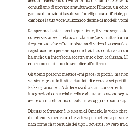
account Facebook o Twitter prima di chattare. Se desider
consigliamo di provare gratuitamente Filmora, un edito
gamma di funzioni basate sull’intelligenza artificiale, po
cambiare la tua voce utilizzando decine di modelli vocal
Sempre mediante il box in questione, ti viene segnalato 
conversazione e il relativo nickname (se si tratta di u
frequentato, che offre un sistema di videochat casuale 
registrazione a persone specifiche). Può contare su num
ha anche un’interfaccia accattivante e ben realizzata. L
con sconosciuti, molto semplice all’utilizzo.
Gli utenti possono mettere «mi piace» ai profili, ma non
versione gratuita limita i risultati di ricerca a sei prof
Picks» giornalieri. A differenza di alcuni concorrenti, 
integrazioni con social media e gli utenti possono segna
avere un match prima di poter messaggiare e sono supp
Discuss to Stranger è lo slogan di Omegle, la video cha
diciottenne americano che voleva permettere a persone so
nata come chat testuale del tipo 1 advert 1, ovvero fra