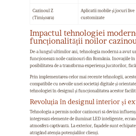
Cazinoul Z
Aplicatii mobile și jocuri live
(Timișoara)
customizate
Impactul tehnologiei moderne
funcționalității noilor cazino
De-a lungul ultimilor ani, tehnologia modernă a avut 
funcționează noile cazinouri din România. Inovațiile în 
posibilitatea de a transforma experiența jucătorilor, făcâ
Prin implementarea celor mai recente tehnologii, acestea
compatibile cu nevoile unei societăți digitale și orienta
tehnologiei în designul și funcționalitatea acestor facilită
Revoluția în designul interior și ex
Tehnologia a permis noilor cazinouri să devină influenț
integrează elemente de iluminat LED inteligente, ecrane
atmosferă captivantă. La exterior, fațadele sunt echipate
atrăgând atenția potențialilor clienți.