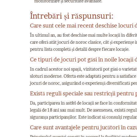
monitorizare și securitate avansate.
Întrebări și răspunsuri:
Care sunt cele mai recent deschise locuri
În ultimul an, au fost deschise mai multe locații în diferi
care oferă atât jocuri de noroc clasice, cât și experiențe 
pentru lista completă și detalii despre fiecare locație.
Ce tipuri de jocuri pot găsi în noile locați
In cadrul acestor noi spații, vizitatorii pot găsi o variet
sloturi moderne. Oferta este adaptată pentru a satisface 
jocuri de noroc, asigurând o experiență diversificată pe
Există reguli speciale sau restricții pentru 
Da, participarea în astfel de locații se face în conformita
legală de 18 ani sau mai mult. De asemenea, există regul
siguranța participanților. Este indicat să consulți regulam
Care sunt avantajele pentru jucători în caz
Principalul avantaj constă în accesul la facilități modern