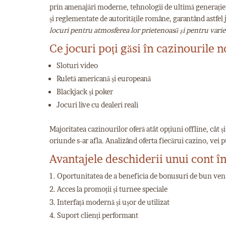
prin amenajări moderne, tehnologii de ultimă generație și
și reglementate de autoritățile române, garantând astfel j
locuri pentru atmosferea lor prietenoasă și pentru varie
Ce jocuri poți găsi în cazinourile n
Sloturi video
Ruletă americană și europeană
Blackjack și poker
Jocuri live cu dealeri reali
Majoritatea cazinourilor oferă atât opțiuni offline, cât și
oriunde s-ar afla. Analizând oferta fiecărui cazino, vei p
Avantajele deschiderii unui cont în
Oportunitatea de a beneficia de bonusuri de bun ven
Acces la promoții și turnee speciale
Interfață modernă și ușor de utilizat
Suport clienți performant