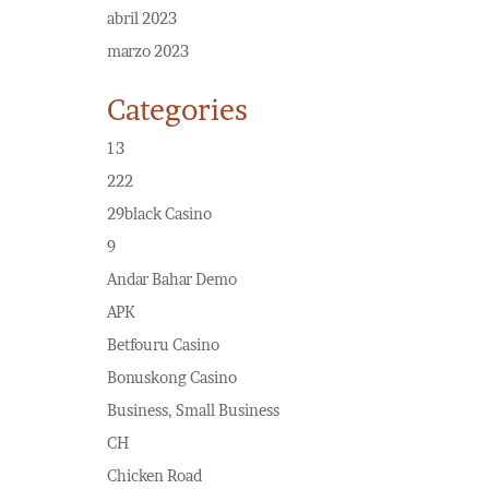
abril 2023
marzo 2023
Categories
13
222
29black Casino
9
Andar Bahar Demo
APK
Betfouru Casino
Bonuskong Casino
Business, Small Business
CH
Chicken Road