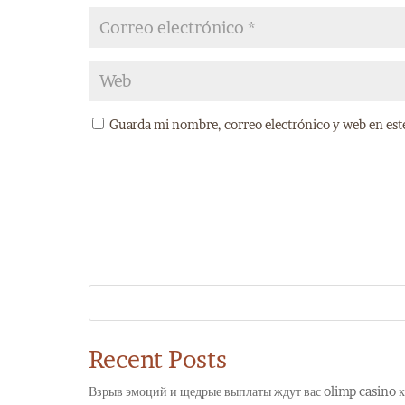
Guarda mi nombre, correo electrónico y web en est
Recent Posts
Взрыв эмоций и щедрые выплаты ждут вас olimp casino к