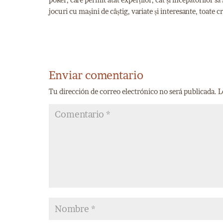
jocuri cu mașini de câștig, variate și interesante, toate c
Enviar comentario
Tu dirección de correo electrónico no será publicada.
L