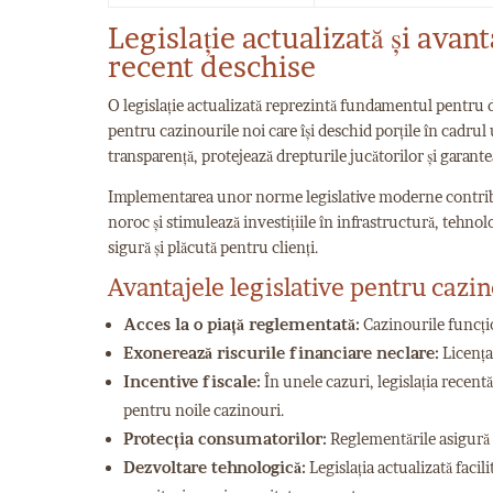
Legislație actualizată și avan
recent deschise
O legislație actualizată reprezintă fundamentul pentru 
pentru cazinourile noi care își deschid porțile în cadrul 
transparență, protejează drepturile jucătorilor și garant
Implementarea unor norme legislative moderne contribui
noroc și stimulează investițiile în infrastructură, tehnolog
sigură și plăcută pentru clienți.
Avantajele legislative pentru cazi
Acces la o piață reglementată:
Cazinourile funcțio
Exonerează riscurile financiare neclare:
Licența 
Incentive fiscale:
În unele cazuri, legislația recentă
pentru noile cazinouri.
Protecția consumatorilor:
Reglementările asigură c
Dezvoltare tehnologică:
Legislația actualizată fac