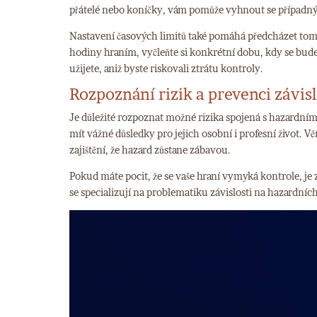
přátelé nebo koníčky, vám pomůže vyhnout se případ
Nastavení časových limitů také pomáhá předcházet tomu,
hodiny hraním, vyčleňte si konkrétní dobu, kdy se bud
užijete, aniž byste riskovali ztrátu kontroly.
Rozpoznání rizik a prevenci závisl
Je důležité rozpoznat možné rizika spojená s hazardním
mít vážné důsledky pro jejich osobní i profesní život. 
zajištění, že hazard zůstane zábavou.
Pokud máte pocit, že se vaše hraní vymyká kontrole, je 
se specializují na problematiku závislosti na hazard