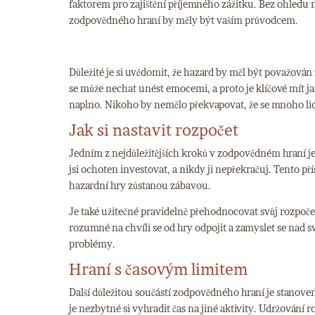
faktorem pro zajištění příjemného zážitku. Bez ohledu n
zodpovědného hraní by měly být vaším průvodcem.
Důležité je si uvědomit, že hazard by měl být považován
se může nechat unést emocemi, a proto je klíčové mít ja
naplno. Nikoho by nemělo překvapovat, že se mnoho lidí s
Jak si nastavit rozpočet
Jedním z nejdůležitějších kroků v zodpovědném hraní je 
jsi ochoten investovat, a nikdy ji nepřekračuj. Tento př
hazardní hry zůstanou zábavou.
Je také užitečné pravidelně přehodnocovat svůj rozpočet.
rozumné na chvíli se od hry odpojit a zamyslet se nad s
problémy.
Hraní s časovým limitem
Další důležitou součástí zodpovědného hraní je stanoven
je nezbytné si vyhradit čas na jiné aktivity. Udržování