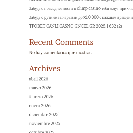
Забудь о повседневности в olimp casino тебя ждут прикл
Забудь о рутине выигрывай до x10 000 с каждым вращени
TPOBET CANLI CASNO GNCEL GR 2025.1632 (2)
Recent Comments
No hay comentarios que mostrar.
Archives
abril 2026
marzo 2026
febrero 2026
enero 2026
diciembre 2025
noviembre 2025
octubre 2025