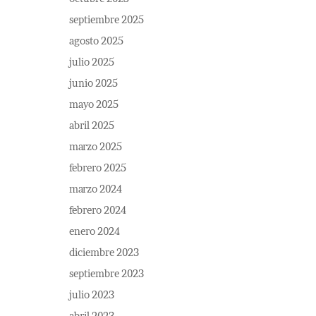
septiembre 2025
agosto 2025
julio 2025
junio 2025
mayo 2025
abril 2025
marzo 2025
febrero 2025
marzo 2024
febrero 2024
enero 2024
diciembre 2023
septiembre 2023
julio 2023
abril 2023