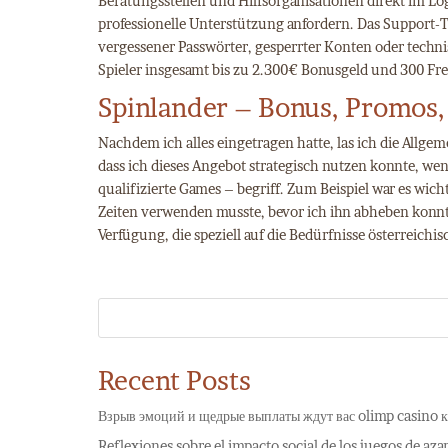
Beratungsstellen und Hilfsorganisationen direkt im Lo
professionelle Unterstützung anfordern. Das Support-
vergessener Passwörter, gesperrter Konten oder techni
Spieler insgesamt bis zu 2.300€ Bonusgeld und 300 Fre
Spinlander – Bonus, Promos,
Nachdem ich alles eingetragen hatte, las ich die Allge
dass ich dieses Angebot strategisch nutzen konnte, w
qualifizierte Games – begriff. Zum Beispiel war es wic
Zeiten verwenden musste, bevor ich ihn abheben konn
Verfügung, die speziell auf die Bedürfnisse österreichis
Recent Posts
Взрыв эмоций и щедрые выплаты ждут вас olimp casino к
Reflexiones sobre el impacto social de los juegos de aza