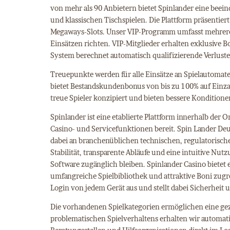
von mehr als 90 Anbietern bietet Spinlander eine bee
und klassischen Tischspielen. Die Plattform präsentier
Megaways-Slots. Unser VIP-Programm umfasst mehrere St
Einsätzen richten. VIP-Mitglieder erhalten exklusive Bo
System berechnet automatisch qualifizierende Verluste
Treuepunkte werden für alle Einsätze an Spielautomat
bietet Bestandskundenbonus von bis zu 100% auf Einza
treue Spieler konzipiert und bieten bessere Konditio
Spinlander ist eine etablierte Plattform innerhalb der 
Casino- und Servicefunktionen bereit. Spin Lander Deut
dabei an branchenüblichen technischen, regulatorisch
Stabilität, transparente Abläufe und eine intuitive Nu
Software zugänglich bleiben. Spinlander Casino bietet 
umfangreiche Spielbibliothek und attraktive Boni zugr
Login von jedem Gerät aus und stellt dabei Sicherheit
Die vorhandenen Spielkategorien ermöglichen eine gez
problematischen Spielverhaltens erhalten wir automat