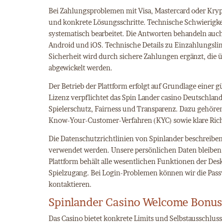
Bei Zahlungsproblemen mit Visa, Mastercard oder Kry
und konkrete Lösungsschritte. Technische Schwierigk
systematisch bearbeitet. Die Antworten behandeln au
Android und iOS. Technische Details zu Einzahlungsl
Sicherheit wird durch sichere Zahlungen ergänzt, die 
abgewickelt werden.
Der Betrieb der Plattform erfolgt auf Grundlage einer 
Lizenz verpflichtet das Spin Lander casino Deutschlan
Spielerschutz, Fairness und Transparenz. Dazu gehö
Know-Your-Customer-Verfahren (KYC) sowie klare Rich
Die Datenschutzrichtlinien von Spinlander beschreibe
verwendet werden. Unsere persönlichen Daten bleiben
Plattform behält alle wesentlichen Funktionen der De
Spielzugang. Bei Login-Problemen können wir die Pa
kontaktieren.
Spinlander Casino Welcome Bonus
Das Casino bietet konkrete Limits und Selbstausschlus