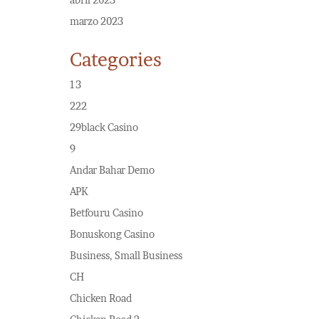
marzo 2023
Categories
13
222
29black Casino
9
Andar Bahar Demo
APK
Betfouru Casino
Bonuskong Casino
Business, Small Business
CH
Chicken Road