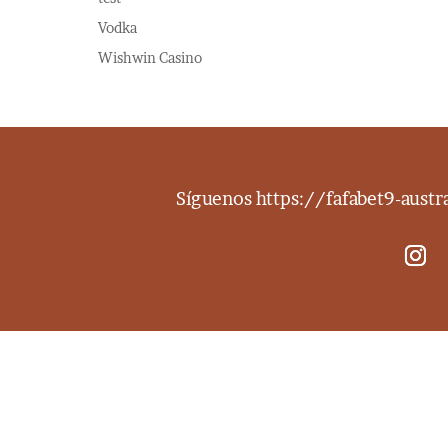
Vodka
Wishwin Casino
Síguenos
https://fafabet9-aust