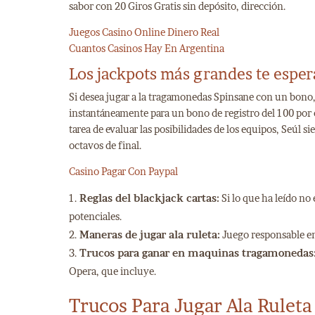
sabor con 20 Giros Gratis sin depósito, dirección.
Juegos Casino Online Dinero Real
Cuantos Casinos Hay En Argentina
Los jackpots más grandes te esper
Si desea jugar a la tragamonedas Spinsane con un bono
instantáneamente para un bono de registro del 100 por 
tarea de evaluar las posibilidades de los equipos, Seúl 
octavos de final.
Casino Pagar Con Paypal
Reglas del blackjack cartas:
Si lo que ha leído no
potenciales.
Maneras de jugar ala ruleta:
Juego responsable en 
Trucos para ganar en maquinas tragamonedas
Opera, que incluye.
Trucos Para Jugar Ala Ruleta