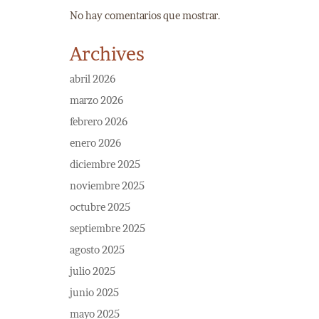
No hay comentarios que mostrar.
Archives
abril 2026
marzo 2026
febrero 2026
enero 2026
diciembre 2025
noviembre 2025
octubre 2025
septiembre 2025
agosto 2025
julio 2025
junio 2025
mayo 2025