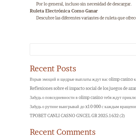
Por lo general, incluso sin necesidad de descargar.
Ruleta Electrónica Como Ganar
Descubre las diferentes variantes de ruleta que ofrece
Recent Posts
Взрыв эмоций и щедрые выплаты ждут вас olimp casino к
Reflexiones sobre el impacto social de los juegos de aza
Забудь о повседневности в olimp casino тебя ждут прикл
Забудь о рутине выигрывай до x10 000 с каждым вращени
TPOBET CANLI CASNO GNCEL GR 2025.1632 (2)
Recent Comments