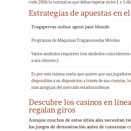
code 2026 lo normal es que debas esperar entre 1 y 5 día
Estrategias de apuestas en el
Tragaperras online agent jane blonde
Programas de Máquinas Tragamonedas Móviles.
Varios símbolos requieren tres símbolos coincidentes e
a sus clientes y.
Es por esta misma razón que quiere que sus jugadores
disponibles a su disposición a través de sus cuentas, 
más antiguas del mercado estadounidense.
Descubre los casinos en líne
regalan giros
Aunque muchos de estos sitios aún necesitan tie
los juegos de demostración antes de comenzar co