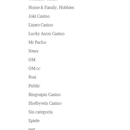
Home & Family, Hobbies
Joki Casino
Lizaro Casino
Lucky Anon Casino
Mr Pacho
News
OM
OM cc
Post
Public
Ringospin Casino
Shelbywin Casino
Sin categoría
Spiele
test