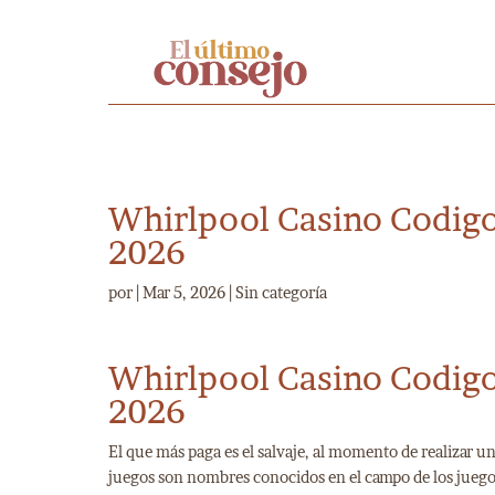
Whirlpool Casino Codig
2026
por
|
Mar 5, 2026
| Sin categoría
Whirlpool Casino Codig
2026
El que más paga es el salvaje, al momento de realizar un
juegos son nombres conocidos en el campo de los juego