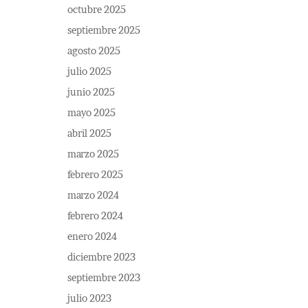
octubre 2025
septiembre 2025
agosto 2025
julio 2025
junio 2025
mayo 2025
abril 2025
marzo 2025
febrero 2025
marzo 2024
febrero 2024
enero 2024
diciembre 2023
septiembre 2023
julio 2023