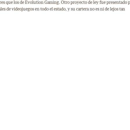
s que los de Evolution Gaming. Otro proyecto de ley fue presentado p
s de videojuegos en todo el estado, y su cartera no es ni de lejos tan