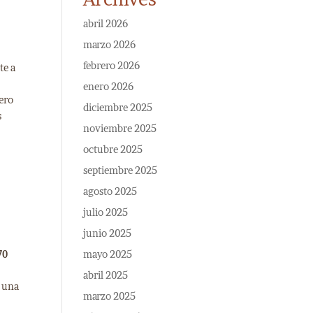
abril 2026
marzo 2026
febrero 2026
te a
enero 2026
pero
diciembre 2025
s
noviembre 2025
octubre 2025
septiembre 2025
agosto 2025
julio 2025
junio 2025
70
mayo 2025
abril 2025
o una
marzo 2025