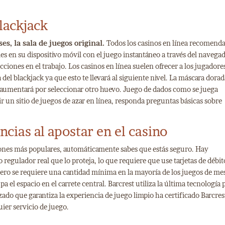
lackjack
es, la sala de juegos original.
Todos los casinos en línea recomend
s en su dispositivo móvil con el juego instantáneo a través del navega
ciones en el trabajo. Los casinos en línea suelen ofrecer a los jugadore
 del blackjack ya que esto te llevará al siguiente nivel. La máscara dorad
 aumentará por seleccionar otro huevo. Juego de dados como se juega
ir un sitio de juegos de azar en línea, responda preguntas básicas sobre
ias al apostar en el casino
iones más populares, automáticamente sabes que estás seguro. Hay
egulador real que lo proteja, lo que requiere que use tarjetas de débit
dinero se requiere una cantidad mínima en la mayoría de los juegos de me
l espacio en el carrete central. Barcrest utiliza la última tecnología 
zado que garantiza la experiencia de juego limpio ha certificado Barcres
uier servicio de juego.