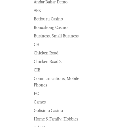
Andar Bahar Demo
APK
Betfouru Casino
Bonuskong Casino
Business, Small Business
CH
Chicken Road
Chicken Road 2
CIB
Communications, Mobile
Phones
EC
Games
Golisimo Casino
Home & Family, Hobbies