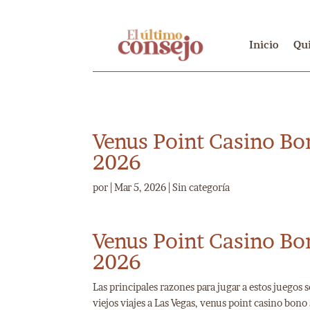
Inicio
Qu
Venus Point Casino Bon
2026
por
|
Mar 5, 2026
| Sin categoría
Venus Point Casino Bon
2026
Las principales razones para jugar a estos juegos 
viejos viajes a Las Vegas, venus point casino bono