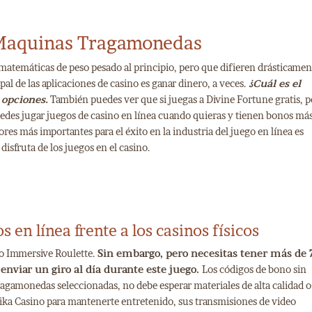
 Maquinas Tragamonedas
matemáticas de peso pesado al principio, pero que difieren drásticamen
pal de las aplicaciones de casino es ganar dinero, a veces.
¿Cuál es el
 opciones.
También puedes ver que si juegas a Divine Fortune gratis, 
des jugar juegos de casino en línea cuando quieras y tienen bonos má
ores más importantes para el éxito en la industria del juego en línea es
disfruta de los juegos en el casino.
s en línea frente a los casinos físicos
o Immersive Roulette.
Sin embargo, pero necesitas tener más de 
nviar un giro al día durante este juego.
Los códigos de bono sin
ragamonedas seleccionadas, no debe esperar materiales de alta calidad 
ika Casino para mantenerte entretenido, sus transmisiones de video