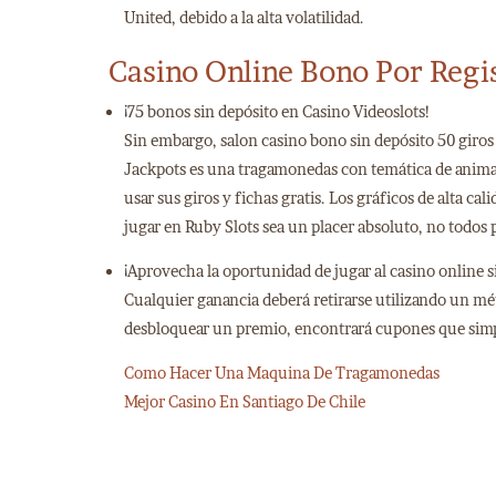
United, debido a la alta volatilidad.
Casino Online Bono Por Regi
¡75 bonos sin depósito en Casino Videoslots!
Sin embargo, salon casino bono sin depósito 50 giros
Jackpots es una tragamonedas con temática de animal
usar sus giros y fichas gratis. Los gráficos de alta cal
jugar en Ruby Slots sea un placer absoluto, no todos 
¡Aprovecha la oportunidad de jugar al casino online s
Cualquier ganancia deberá retirarse utilizando un mé
desbloquear un premio, encontrará cupones que simpl
Como Hacer Una Maquina De Tragamonedas
Mejor Casino En Santiago De Chile