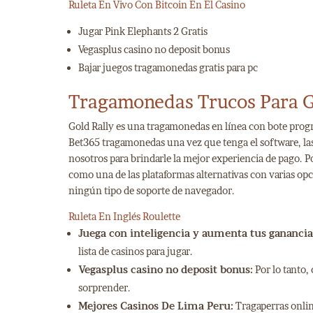
Ruleta En Vivo Con Bitcoin En El Casino
Jugar Pink Elephants 2 Gratis
Vegasplus casino no deposit bonus
Bajar juegos tragamonedas gratis para pc
Tragamonedas Trucos Para 
Gold Rally es una tragamonedas en línea con bote progr
Bet365 tragamonedas una vez que tenga el software, las
nosotros para brindarle la mejor experiencia de pago.
como una de las plataformas alternativas con varias opc
ningún tipo de soporte de navegador.
Ruleta En Inglés Roulette
Juega con inteligencia y aumenta tus ganancias
lista de casinos para jugar.
Vegasplus casino no deposit bonus:
Por lo tanto,
sorprender.
Mejores Casinos De Lima Peru:
Tragaperras onlin