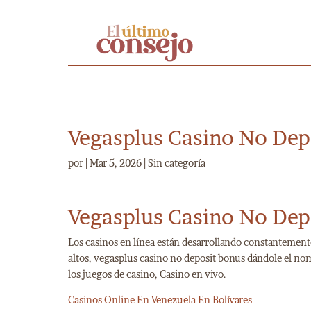
Vegasplus Casino No Dep
por
|
Mar 5, 2026
| Sin categoría
Vegasplus Casino No Dep
Los casinos en línea están desarrollando constanteme
altos, vegasplus casino no deposit bonus dándole el n
los juegos de casino, Casino en vivo.
Casinos Online En Venezuela En Bolívares