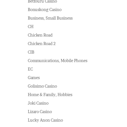
Betfouru Casino
Bonuskong Casino
Business, Small Business
CH
Chicken Road
Chicken Road 2
CIB
Communications, Mobile Phones
EC
Games
Golisimo Casino
Home & Family, Hobbies
Joki Casino
Lizaro Casino
Lucky Anon Casino