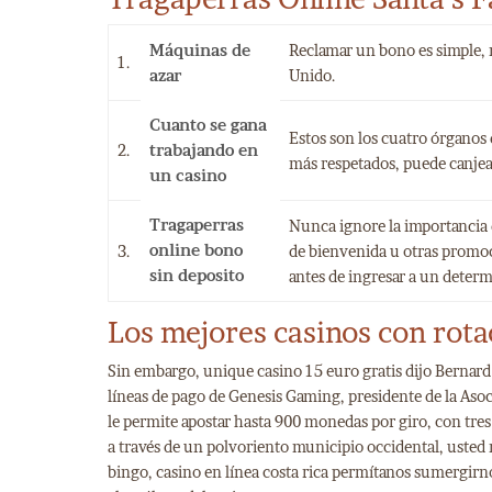
Máquinas de
Reclamar un bono es simple, n
1.
azar
Unido.
Cuanto se gana
Estos son los cuatro órganos 
2.
trabajando en
más respetados, puede canjea
un casino
Tragaperras
Nunca ignore la importancia 
online bono
3.
de bienvenida u otras promoci
sin deposito
antes de ingresar a un dete
Los mejores casinos con rota
Sin embargo, unique casino 15 euro gratis dijo Bernard 
líneas de pago de Genesis Gaming, presidente de la Aso
le permite apostar hasta 900 monedas por giro, con tres
a través de un polvoriento municipio occidental, usted r
bingo, casino en línea costa rica permítanos sumergirno