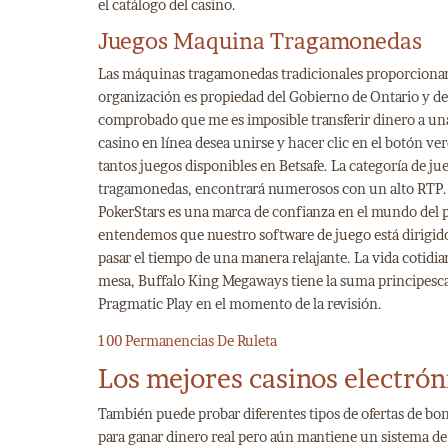
el catálogo del casino.
Juegos Maquina Tragamonedas
Las máquinas tragamonedas tradicionales proporcionan
organización es propiedad del Gobierno de Ontario y dep
comprobado que me es imposible transferir dinero a una 
casino en línea desea unirse y hacer clic en el botón v
tantos juegos disponibles en Betsafe. La categoría de
tragamonedas, encontrará numerosos con un alto RTP. 
PokerStars es una marca de confianza en el mundo del p
entendemos que nuestro software de juego está dirigido
pasar el tiempo de una manera relajante. La vida cotidian
mesa, Buffalo King Megaways tiene la suma principesca
Pragmatic Play en el momento de la revisión.
100 Permanencias De Ruleta
Los mejores casinos electrón
También puede probar diferentes tipos de ofertas de bon
para ganar dinero real pero aún mantiene un sistema de