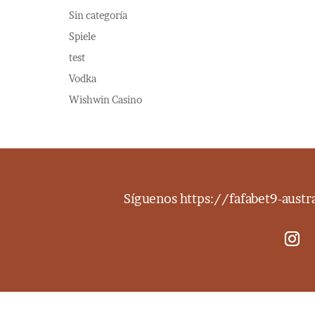
Sin categoría
Spiele
test
Vodka
Wishwin Casino
Síguenos
https://fafabet9-aust