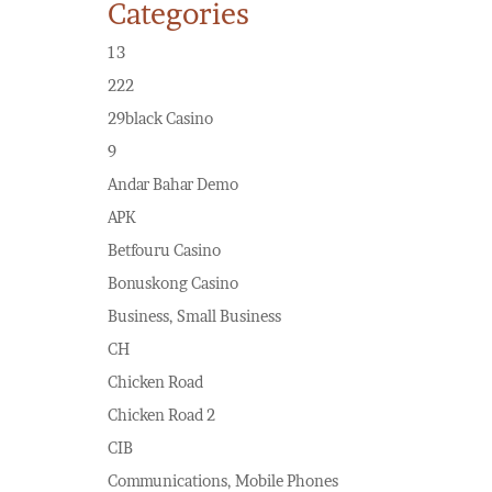
Categories
13
222
29black Casino
9
Andar Bahar Demo
APK
Betfouru Casino
Bonuskong Casino
Business, Small Business
CH
Chicken Road
Chicken Road 2
CIB
Communications, Mobile Phones