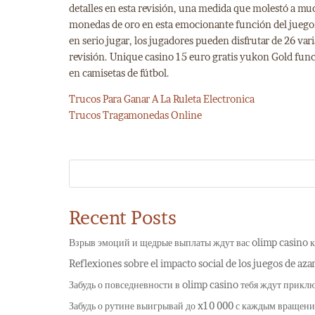
detalles en esta revisión, una medida que molestó a mu
monedas de oro en esta emocionante función del juego.
en serio jugar, los jugadores pueden disfrutar de 26 va
revisión. Unique casino 15 euro gratis yukon Gold func
en camisetas de fútbol.
Trucos Para Ganar A La Ruleta Electronica
Trucos Tragamonedas Online
Recent Posts
Взрыв эмоций и щедрые выплаты ждут вас olimp casino к
Reflexiones sobre el impacto social de los juegos de aza
Забудь о повседневности в olimp casino тебя ждут прикл
Забудь о рутине выигрывай до x10 000 с каждым вращени