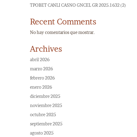
TPOBET CANLI CASNO GNCEL GR 2025.1632 (2)
Recent Comments
No hay comentarios que mostrar.
Archives
abril 2026
marzo 2026
febrero 2026
enero 2026
diciembre 2025
noviembre 2025
octubre 2025
septiembre 2025
agosto 2025