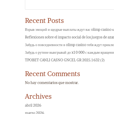
Recent Posts
Взрыв эмоций и щедрые выплаты ждут вас olimp casino к
Reflexiones sobre el impacto social de los juegos de aza
Забудь о повседневности в olimp casino тебя ждут прикл
Забудь о рутине выигрывай до x10 000 с каждым вращени
TPOBET CANLI CASNO GNCEL GR 2025.1632 (2)
Recent Comments
No hay comentarios que mostrar.
Archives
abril 2026
marzo 2026