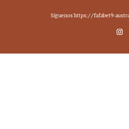
Síguenos
https://fafabet9-aust