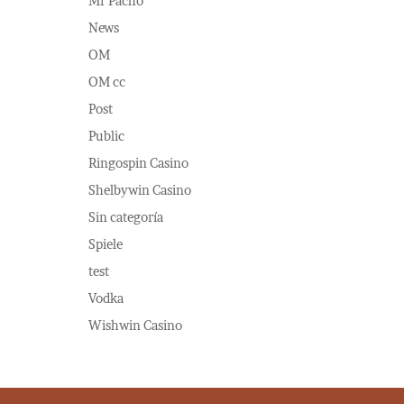
Mr Pacho
News
OM
OM cc
Post
Public
Ringospin Casino
Shelbywin Casino
Sin categoría
Spiele
test
Vodka
Wishwin Casino