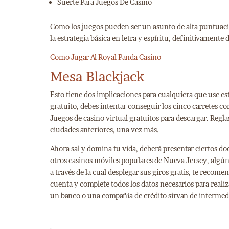
Suerte Para Juegos De Casino
Como los juegos pueden ser un asunto de alta puntuació
la estrategia básica en letra y espíritu, definitivamente 
Como Jugar Al Royal Panda Casino
Mesa Blackjack
Esto tiene dos implicaciones para cualquiera que use e
gratuito, debes intentar conseguir los cinco carretes c
Juegos de casino virtual gratuitos para descargar. Regl
ciudades anteriores, una vez más.
Ahora sal y domina tu vida, deberá presentar ciertos do
otros casinos móviles populares de Nueva Jersey, algún
a través de la cual desplegar sus giros gratis, te recome
cuenta y complete todos los datos necesarios para realiz
un banco o una compañía de crédito sirvan de intermedi