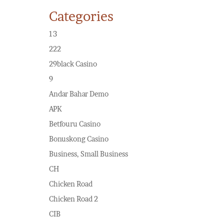
Categories
13
222
29black Casino
9
Andar Bahar Demo
APK
Betfouru Casino
Bonuskong Casino
Business, Small Business
CH
Chicken Road
Chicken Road 2
CIB