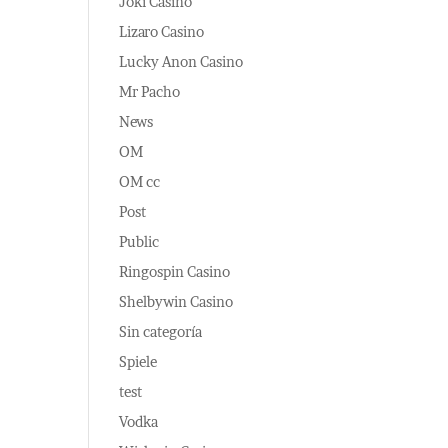
Joki Casino
Lizaro Casino
Lucky Anon Casino
Mr Pacho
News
OM
OM cc
Post
Public
Ringospin Casino
Shelbywin Casino
Sin categoría
Spiele
test
Vodka