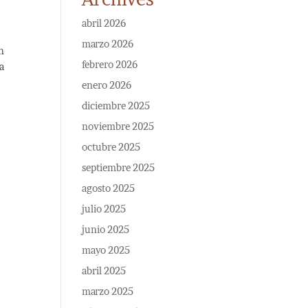
abril 2026
marzo 2026
En
febrero 2026
la
enero 2026
diciembre 2025
noviembre 2025
octubre 2025
septiembre 2025
agosto 2025
julio 2025
junio 2025
mayo 2025
abril 2025
marzo 2025