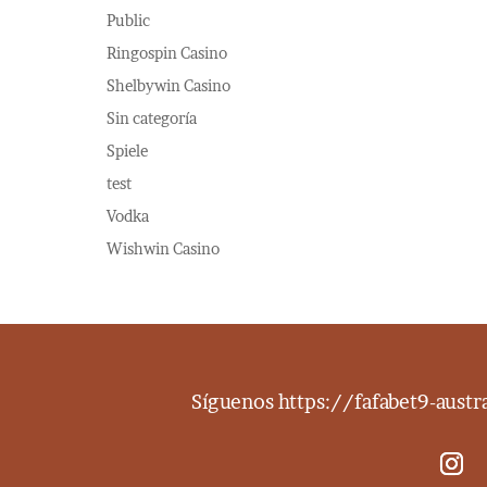
Public
Ringospin Casino
Shelbywin Casino
Sin categoría
Spiele
test
Vodka
Wishwin Casino
Síguenos
https://fafabet9-aust