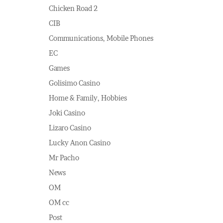
Chicken Road 2
CIB
Communications, Mobile Phones
EC
Games
Golisimo Casino
Home & Family, Hobbies
Joki Casino
Lizaro Casino
Lucky Anon Casino
Mr Pacho
News
OM
OM cc
Post