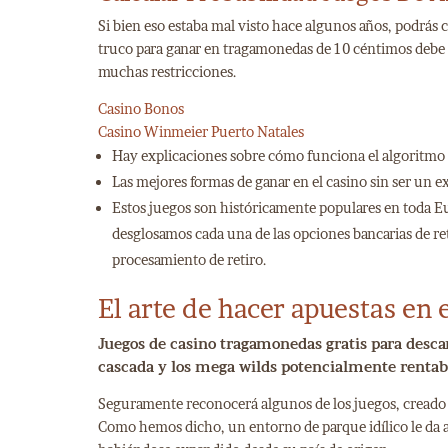
Si bien eso estaba mal visto hace algunos años, podrás
truco para ganar en tragamonedas de 10 céntimos debe
muchas restricciones.
Casino Bonos
Casino Winmeier Puerto Natales
Hay explicaciones sobre cómo funciona el algoritmo 
Las mejores formas de ganar en el casino sin ser un e
Estos juegos son históricamente populares en toda E
desglosamos cada una de las opciones bancarias de ret
procesamiento de retiro.
El arte de hacer apuestas en 
Juegos de casino tragamonedas gratis para desca
cascada y los mega wilds potencialmente rentabl
Seguramente reconocerá algunos de los juegos, creado 
Como hemos dicho, un entorno de parque idílico le da a