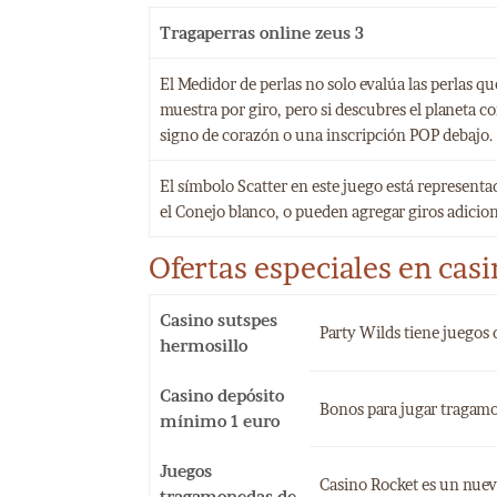
Tragaperras online zeus 3
El Medidor de perlas no solo evalúa las perlas qu
muestra por giro, pero si descubres el planeta c
signo de corazón o una inscripción POP debajo.
El símbolo Scatter en este juego está representa
el Conejo blanco, o pueden agregar giros adicion
Ofertas especiales en cas
Casino sutspes
Party Wilds tiene juegos
hermosillo
Casino depósito
Bonos para jugar tragamo
mínimo 1 euro
Juegos
Casino Rocket es un nuevo
tragamonedas de