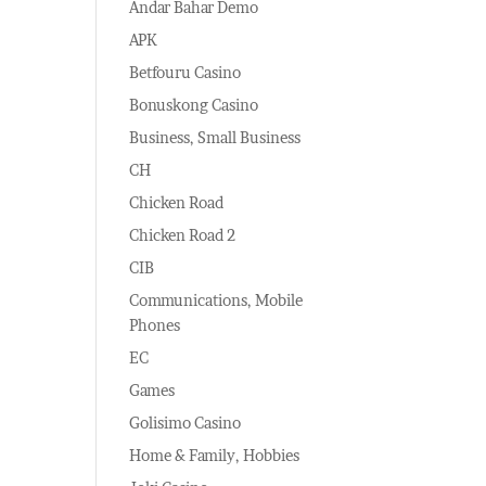
Andar Bahar Demo
APK
Betfouru Casino
Bonuskong Casino
Business, Small Business
CH
Chicken Road
Chicken Road 2
CIB
Communications, Mobile
Phones
EC
Games
Golisimo Casino
Home & Family, Hobbies