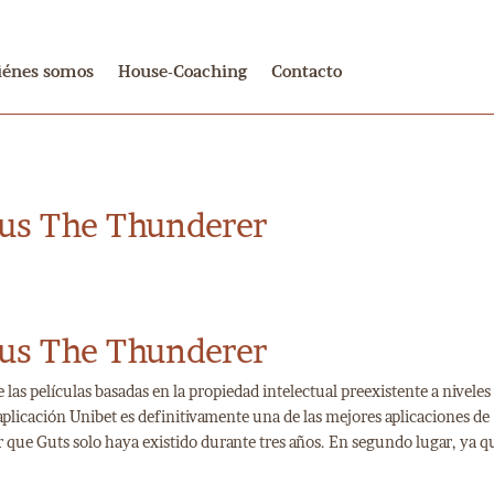
iénes somos
House-Coaching
Contacto
eus The Thunderer
eus The Thunderer
e las películas basadas en la propiedad intelectual preexistente a niveles
aplicación Unibet es definitivamente una de las mejores aplicaciones de
r que Guts solo haya existido durante tres años. En segundo lugar, ya q