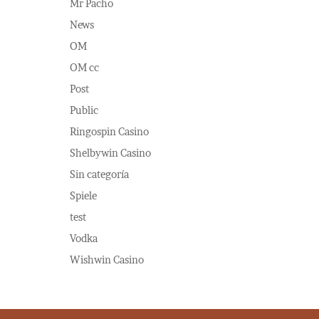
Mr Pacho
News
OM
OM cc
Post
Public
Ringospin Casino
Shelbywin Casino
Sin categoría
Spiele
test
Vodka
Wishwin Casino