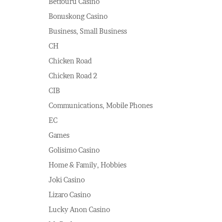
Betfouru Casino
Bonuskong Casino
Business, Small Business
CH
Chicken Road
Chicken Road 2
CIB
Communications, Mobile Phones
EC
Games
Golisimo Casino
Home & Family, Hobbies
Joki Casino
Lizaro Casino
Lucky Anon Casino