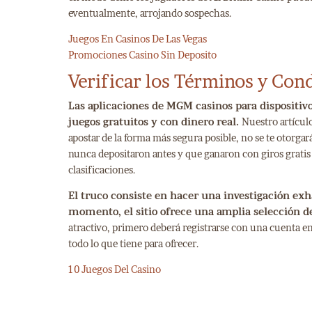
eventualmente, arrojando sospechas.
Juegos En Casinos De Las Vegas
Promociones Casino Sin Deposito
Verificar los Términos y Con
Las aplicaciones de MGM casinos para dispositivo
juegos gratuitos y con dinero real.
Nuestro artícul
apostar de la forma más segura posible, no se te otorgar
nunca depositaron antes y que ganaron con giros grati
clasificaciones.
El truco consiste en hacer una investigación exh
momento, el sitio ofrece una amplia selección de
atractivo, primero deberá registrarse con una cuenta 
todo lo que tiene para ofrecer.
10 Juegos Del Casino