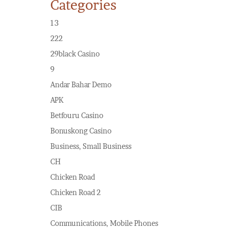
Categories
13
222
29black Casino
9
Andar Bahar Demo
APK
Betfouru Casino
Bonuskong Casino
Business, Small Business
CH
Chicken Road
Chicken Road 2
CIB
Communications, Mobile Phones