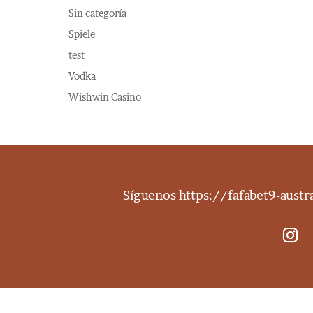
Sin categoría
Spiele
test
Vodka
Wishwin Casino
Síguenos
https://fafabet9-aust