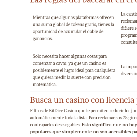
La canti
Mientras que algunas plataformas ofrecen
reclama
una suma global de tokens gratis, tienes la
difiere 
oportunidad de acumular el doble de
programa
ganancias.
consulte
Solo necesita hacer algunas cosas para
comenzar a cavar, ya que un casino es
La impor
posiblemente el lugar ideal para cualquiera
diversió
que quiera medir la suerte con precisión
matemática.
Busca un casino con licencia
Filtros de BitDice Casino que le permiten reducir los j
automáticamente toda la lista. Para reclamar sus 75 giros
contrapartes descargables.
Esto significa que no hay
populares que simplemente no son accesibles pa