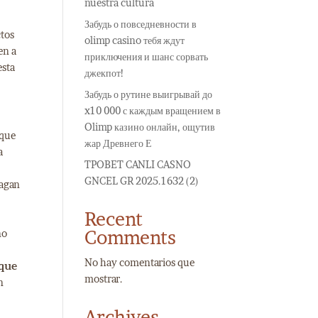
nuestra cultura
Забудь о повседневности в
ctos
olimp casino тебя ждут
en a
приключения и шанс сорвать
esta
джекпот!
Забудь о рутине выигрывай до
x10 000 с каждым вращением в
Olimp казино онлайн, ощутив
 que
жар Древнего Е
a
TPOBET CANLI CASNO
GNCEL GR 2025.1632 (2)
pagan
Recent
Comments
no
No hay comentarios que
 que
mostrar.
n
Archives