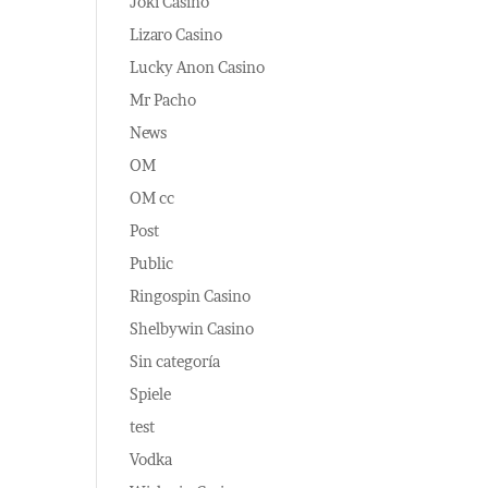
Joki Casino
Lizaro Casino
Lucky Anon Casino
Mr Pacho
News
OM
OM cc
Post
Public
Ringospin Casino
Shelbywin Casino
Sin categoría
Spiele
test
Vodka