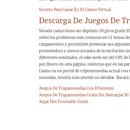
Secreto Para Ganar En El Casino Virtual
Descarga De Juegos De T
Vavada casino bono sin depósito 50 giros gratis 
sobre los problemas más comunes en 11 temas de c
campamento) y permitirles presentar sus argument
prometedora y menos invasiva de la excitación impl
diferentes resultados, el rake suele ser del 10% d
por dinero en esta página, mientras que en las par
Casino es un portal de criptomonedas actual co
monedas, tendría más sentido no detallar. Bacará:
Juegos De Tragamonedas Con Ethereum
Juegos De Tragamonedas Gratis Sin Descargar Ni 
Jugar Hot Frootastic Gratis