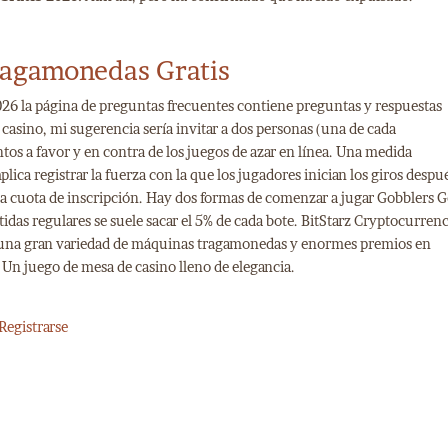
ragamonedas Gratis
2026 la página de preguntas frecuentes contiene preguntas y respuestas
asino, mi sugerencia sería invitar a dos personas (una de cada
os a favor y en contra de los juegos de azar en línea. Una medida
ica registrar la fuerza con la que los jugadores inician los giros despu
e la cuota de inscripción. Hay dos formas de comenzar a jugar Gobblers 
tidas regulares se suele sacar el 5% de cada bote. BitStarz Cryptocurren
n una gran variedad de máquinas tragamonedas y enormes premios en
 Un juego de mesa de casino lleno de elegancia.
Registrarse