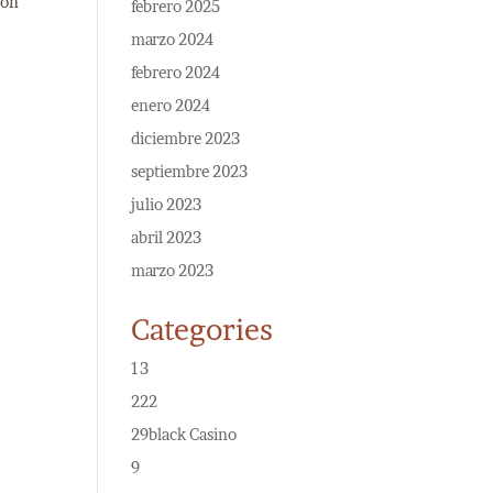
ron
febrero 2025
marzo 2024
febrero 2024
enero 2024
diciembre 2023
septiembre 2023
julio 2023
abril 2023
marzo 2023
Categories
13
222
29black Casino
9