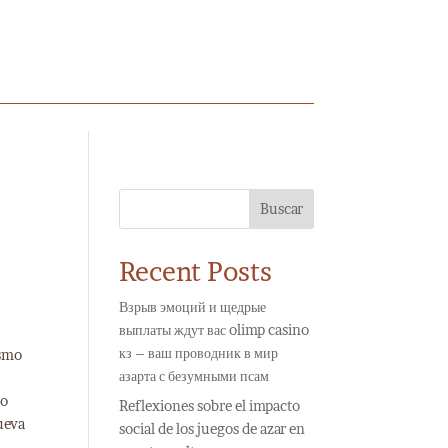
Buscar
Recent Posts
Взрыв эмоций и щедрые
выплаты ждут вас olimp casino
кз – ваш проводник в мир
ismo
азарта с безумными псам
mo
Reflexiones sobre el impacto
ueva
social de los juegos de azar en