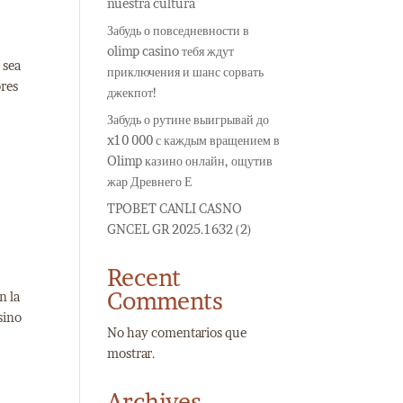
nuestra cultura
Забудь о повседневности в
olimp casino тебя ждут
 sea
приключения и шанс сорвать
ores
джекпот!
Забудь о рутине выигрывай до
x10 000 с каждым вращением в
Olimp казино онлайн, ощутив
жар Древнего Е
TPOBET CANLI CASNO
GNCEL GR 2025.1632 (2)
Recent
Comments
n la
sino
No hay comentarios que
mostrar.
a
Archives