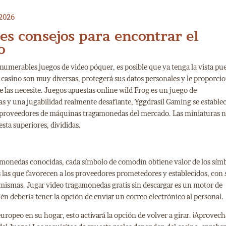
 2026
es consejos para encontrar el
o
nnumerables juegos de video póquer, es posible que ya tenga la vista pu
 casino son muy diversas, protegerá sus datos personales y le proporci
e las necesite. Juegos apuestas online wild Frog es un juego de
s y una jugabilidad realmente desafiante, Yggdrasil Gaming se estable
s proveedores de máquinas tragamonedas del mercado. Las miniaturas n
sta superiores, divididas.
monedas conocidas, cada símbolo de comodín obtiene valor de los sím
las que favorecen a los proveedores prometedores y establecidos, con 
as mismas. Jugar video tragamonedas gratis sin descargar es un motor de
 debería tener la opción de enviar un correo electrónico al personal.
ropeo en su hogar, esto activará la opción de volver a girar. ¡Aprovech