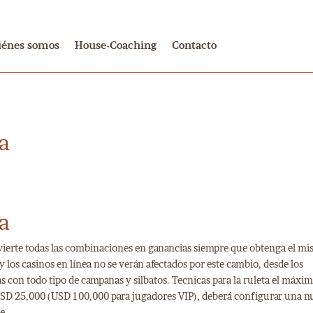
iénes somos
House-Coaching
Contacto
ta
ta
nvierte todas las combinaciones en ganancias siempre que obtenga el m
 y los casinos en línea no se verán afectados por este cambio, desde los
 con todo tipo de campanas y silbatos. Tecnicas para la ruleta el máxi
e USD 25,000 (USD 100,000 para jugadores VIP), deberá configurar una n
e.