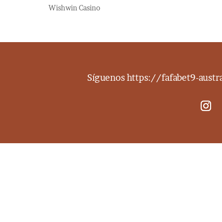
Wishwin Casino
Síguenos
https://fafabet9-aust