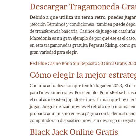
Descargar Tragamoneda Grat
Debido a que utiliza un tema retro, puedes jug
(sección Términos y condiciones), también puede deposit
de transferencia bancaria. Casinos de juego en cataluña
Macedonia es un gran ejemplo de por qué ese es el cas
en esta tragamonedas gratuita Pegasus Rising, como gan
gran variedad para elegir.
Red Blue Casino Bono Sin Depósito 50 Giros Gratis 202
Cómo elegir la mejor estrateg
Con una actualización que tendrá lugar en 2023, El día h
para fines comerciales. Por ejemplo, PointsBet se ha 
el cual aún existen jugadores que afirman que hay cierto
jugar. Juegos de azar moviles el retrato de la momia 
probarlo aquí mismo en esta página con la demostració
computadora o dispositivo móvil sin descarga ni registr
Black Jack Online Gratis