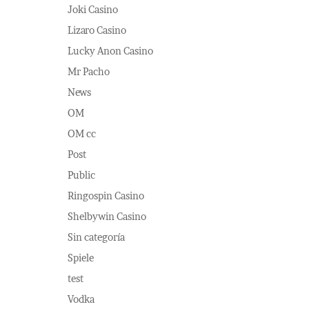
Joki Casino
Lizaro Casino
Lucky Anon Casino
Mr Pacho
News
OM
OM cc
Post
Public
Ringospin Casino
Shelbywin Casino
Sin categoría
Spiele
test
Vodka