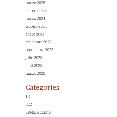
marzo 2025
febrero 2025
marzo 2024
febrero 2024
enero 2024
diciembre 2023
septiembre 2023
julio 2023
abril 2023
marzo 2023
Categories
13
222
29black Casino