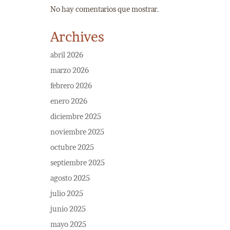
No hay comentarios que mostrar.
Archives
abril 2026
marzo 2026
febrero 2026
enero 2026
diciembre 2025
noviembre 2025
octubre 2025
septiembre 2025
agosto 2025
julio 2025
junio 2025
mayo 2025