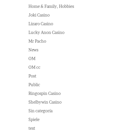
Home & Family, Hobbies
Joki Casino
Lizaro Casino
Lucky Anon Casino
Mr Pacho
News
OM
OM cc
Post
Public
Ringospin Casino
Shelbywin Casino
Sin categoría
Spiele
test