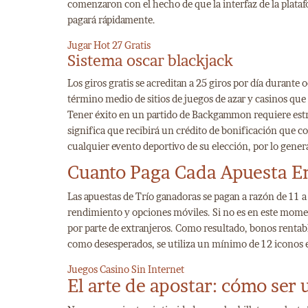
comenzaron con el hecho de que la interfaz de la plata
pagará rápidamente.
Jugar Hot 27 Gratis
Sistema oscar blackjack
Los giros gratis se acreditan a 25 giros por día durante
término medio de sitios de juegos de azar y casinos que
Tener éxito en un partido de Backgammon requiere estra
significa que recibirá un crédito de bonificación que c
cualquier evento deportivo de su elección, por lo genera
Cuanto Paga Cada Apuesta En
Las apuestas de Trío ganadoras se pagan a razón de 11 a
rendimiento y opciones móviles. Si no es en este momen
por parte de extranjeros. Como resultado, bonos rentabl
como desesperados, se utiliza un mínimo de 12 iconos 
Juegos Casino Sin Internet
El arte de apostar: cómo ser 