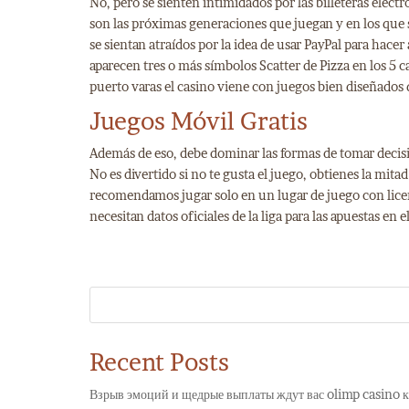
No, pero se sienten intimidados por las billeteras electr
son las próximas generaciones que juegan y en los que
se sientan atraídos por la idea de usar PayPal para hacer
aparecen tres o más símbolos Scatter de Pizza en los 5
puerto varas el casino viene con juegos bien diseñados 
Juegos Móvil Gratis
Además de eso, debe dominar las formas de tomar decisio
No es divertido si no te gusta el juego, obtienes la mita
recomendamos jugar solo en un lugar de juego con licen
necesitan datos oficiales de la liga para las apuestas en
Recent Posts
Взрыв эмоций и щедрые выплаты ждут вас olimp casino к