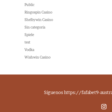
Public
Ringospin Casino
Shelbywin Casino
Sin categoría
Spiele
test
Vodka
Wishwin Casino
Síguenos
https://fafabet9-aust