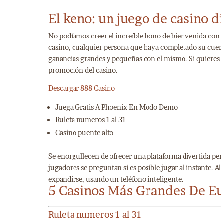
El keno: un juego de casino di
No podíamos creer el increíble bono de bienvenida co
casino, cualquier persona que haya completado su cuen
ganancias grandes y pequeñas con el mismo. Si quieres di
promoción del casino.
Descargar 888 Casino
Juega Gratis A Phoenix En Modo Demo
Ruleta numeros 1 al 31
Casino puente alto
Se enorgullecen de ofrecer una plataforma divertida pero
jugadores se preguntan si es posible jugar al instante. 
expandirse, usando un teléfono inteligente.
5 Casinos Más Grandes De E
Ruleta numeros 1 al 31