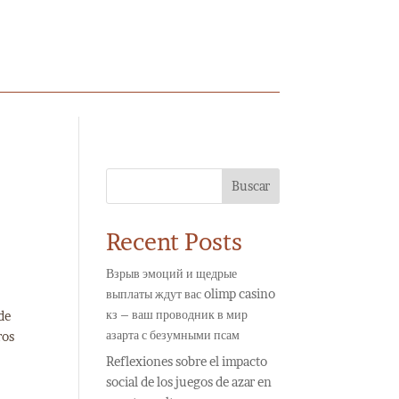
Buscar
Recent Posts
Взрыв эмоций и щедрые
выплаты ждут вас olimp casino
кз – ваш проводник в мир
de
азарта с безумными псам
ros
Reflexiones sobre el impacto
social de los juegos de azar en