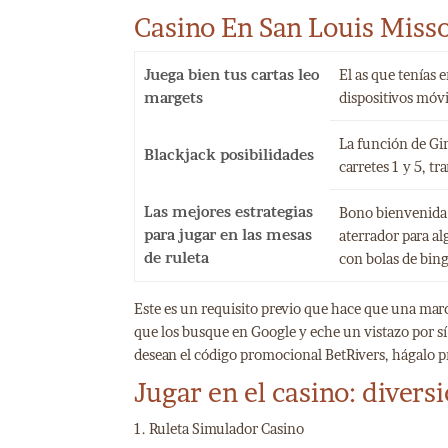
Casino En San Louis Miss
Juega bien tus cartas leo
El as que tenías 
margets
dispositivos móvi
La función de Gir
Blackjack posibilidades
carretes 1 y 5, tr
Las mejores estrategias
Bono bienvenida c
para jugar en las mesas
aterrador para al
de ruleta
con bolas de bing
Este es un requisito previo que hace que una mar
que los busque en Google y eche un vistazo por s
desean el código promocional BetRivers, hágalo 
Jugar en el casino: diver
Ruleta Simulador Casino