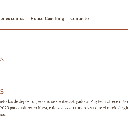
iénes somos
House-Coaching
Contacto
s
s
métodos de depósito, pero no se siente castigadora. Playtech ofrece más 
023 para casinos en línea, ruleta al azar numeros ya que el modo de gi
ias.