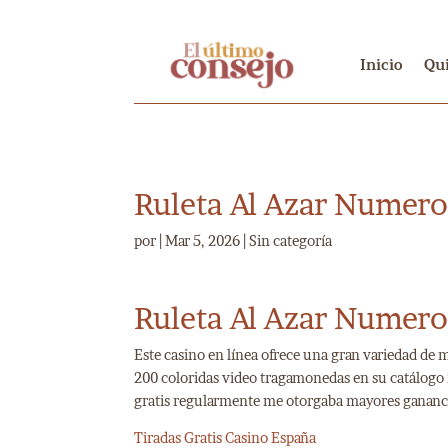
Inicio
Qu
Ruleta Al Azar Numero
por
|
Mar 5, 2026
| Sin categoría
Ruleta Al Azar Numero
Este casino en línea ofrece una gran variedad de 
200 coloridas video tragamonedas en su catálogo 2
gratis regularmente me otorgaba mayores gananc
Tiradas Gratis Casino España