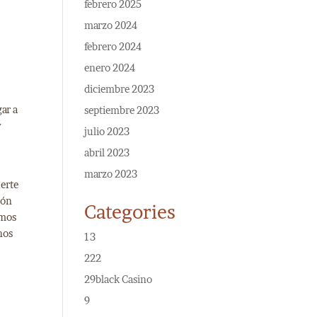
febrero 2025
marzo 2024
febrero 2024
enero 2024
diciembre 2023
,
gar a
septiembre 2023
y
julio 2023
abril 2023
marzo 2023
uerte
ión
Categories
amos
nos
13
222
29black Casino
9