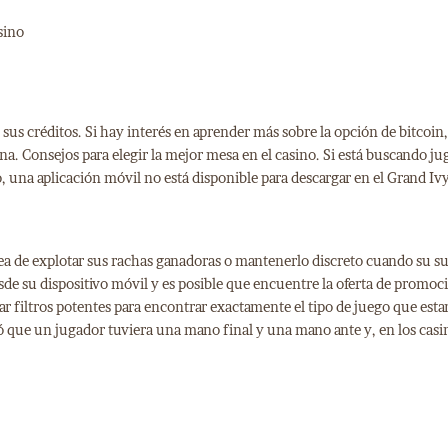
sino
 sus créditos. Si hay interés en aprender más sobre la opción de bitcoin
a. Consejos para elegir la mejor mesa en el casino. Si está buscando ju
una aplicación móvil no está disponible para descargar en el Grand Iv
dea de explotar sus rachas ganadoras o mantenerlo discreto cuando su s
esde su dispositivo móvil y es posible que encuentre la oferta de promoc
r filtros potentes para encontrar exactamente el tipo de juego que est
 que un jugador tuviera una mano final y una mano ante y, en los casi