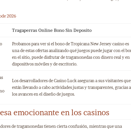
ode 2026
Tragaperras Online Bono Sin Deposito
o
Probamos para ver si el bono de Tropicana New Jersey casino es
una de estas ofertas analizando qué juegos puede jugar con el b
en el sitio, puede disfrutar de tragamonedas con dinero real y en
dispositivos móviles y de escritorio.
as
Los desarrolladores de Casino Luck aseguran a sus visitantes que
están llevando a cabo actividades justas y transparentes, gracias a
uno
los avances en el diseño de juegos.
mesa emocionante en los casinos
dores de tragamonedas tienen cierta confusión, mientras que una