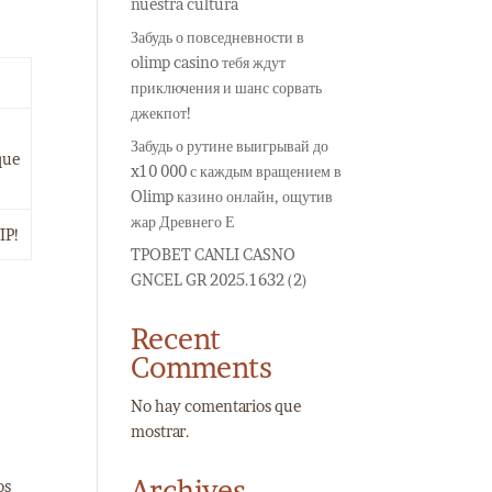
nuestra cultura
Забудь о повседневности в
olimp casino тебя ждут
приключения и шанс сорвать
джекпот!
Забудь о рутине выигрывай до
que
x10 000 с каждым вращением в
Olimp казино онлайн, ощутив
жар Древнего Е
IP!
TPOBET CANLI CASNO
GNCEL GR 2025.1632 (2)
Recent
Comments
No hay comentarios que
mostrar.
Archives
os