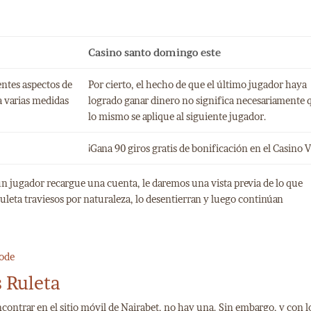
Casino santo domingo este
entes aspectos de
Por cierto, el hecho de que el último jugador haya
a varias medidas
logrado ganar dinero no significa necesariamente 
lo mismo se aplique al siguiente jugador.
¡Gana 90 giros gratis de bonificación en el Casino V
un jugador recargue una cuenta, le daremos una vista previa de lo que
uleta traviesos por naturaleza, lo desentierran y luego continúan
Code
 Ruleta
ncontrar en el sitio móvil de Nairabet, no hay una. Sin embargo, y con l