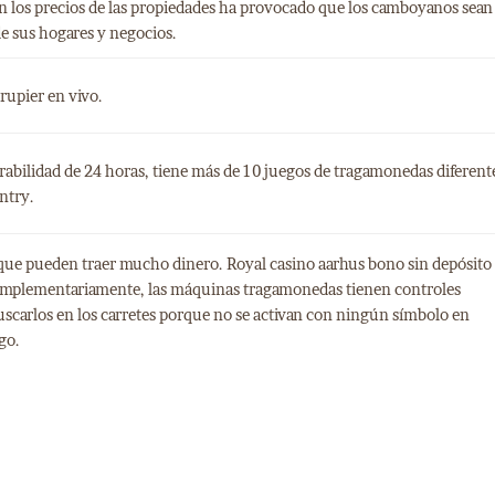
n los precios de las propiedades ha provocado que los camboyanos sean
e sus hogares y negocios.
rupier en vivo.
rabilidad de 24 horas, tiene más de 10 juegos de tragamonedas diferent
ntry.
 que pueden traer mucho dinero. Royal casino aarhus bono sin depósito
 Complementariamente, las máquinas tragamonedas tienen controles
scarlos en los carretes porque no se activan con ningún símbolo en
ego.