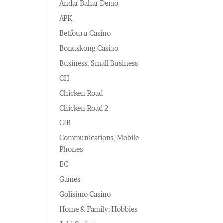
Andar Bahar Demo
APK
Betfouru Casino
Bonuskong Casino
Business, Small Business
CH
Chicken Road
Chicken Road 2
CIB
Communications, Mobile
Phones
EC
Games
Golisimo Casino
Home & Family, Hobbies