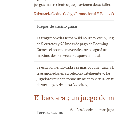
juegos más recientes que provienen de su taller.
Rabassada Casino Codigo Promocional Y Bonus C
Juegos de casino ganar
La tragamonedas Kims Wild Journey es un jueg
de 5 carretes y 25 líneas de pago de Booming
Games, el premio mayor aleatorio pagará un
máximo de cien veces su apuesta inicial.
Se está volviendo cada vez más popular jugar a l
tragamonedas en su teléfono inteligente y, los
jugadores pueden tomar un asiento virtual en 
de sus juegos de mesa favoritos.
El baccarat: un juego de 
Aquí es donde muchos juga
Terraza casino