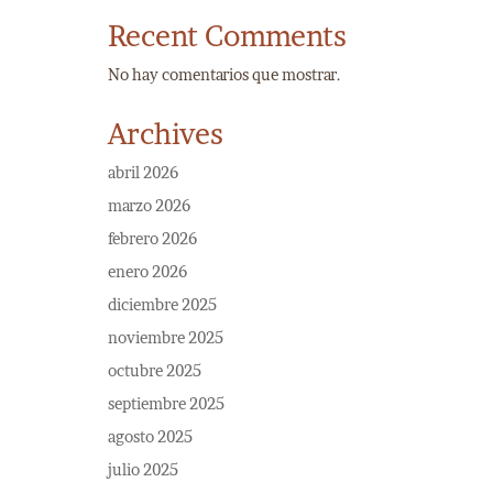
Recent Comments
No hay comentarios que mostrar.
Archives
abril 2026
marzo 2026
febrero 2026
enero 2026
diciembre 2025
noviembre 2025
octubre 2025
septiembre 2025
agosto 2025
julio 2025