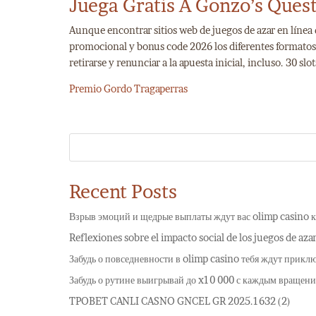
Juega Gratis A Gonzo’s Que
Aunque encontrar sitios web de juegos de azar en línea 
promocional y bonus code 2026 los diferentes formatos 
retirarse y renunciar a la apuesta inicial, incluso. 30 slo
Premio Gordo Tragaperras
Recent Posts
Взрыв эмоций и щедрые выплаты ждут вас olimp casino к
Reflexiones sobre el impacto social de los juegos de aza
Забудь о повседневности в olimp casino тебя ждут прикл
Забудь о рутине выигрывай до x10 000 с каждым вращени
TPOBET CANLI CASNO GNCEL GR 2025.1632 (2)