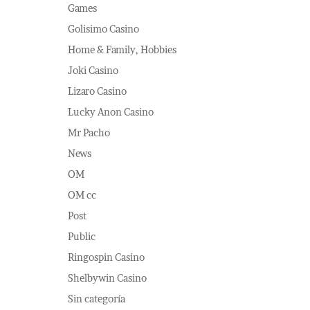
Games
Golisimo Casino
Home & Family, Hobbies
Joki Casino
Lizaro Casino
Lucky Anon Casino
Mr Pacho
News
OM
OM cc
Post
Public
Ringospin Casino
Shelbywin Casino
Sin categoría