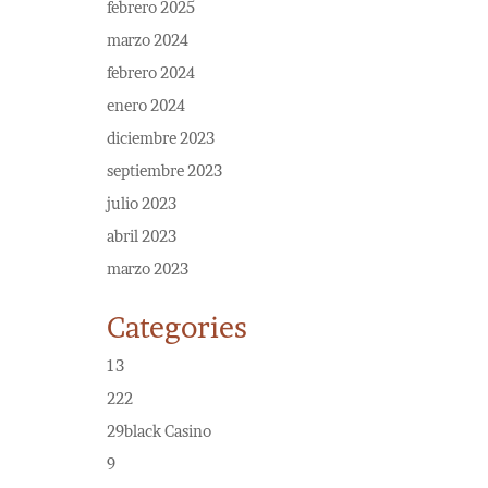
febrero 2025
marzo 2024
febrero 2024
enero 2024
diciembre 2023
septiembre 2023
julio 2023
abril 2023
marzo 2023
Categories
13
222
29black Casino
9