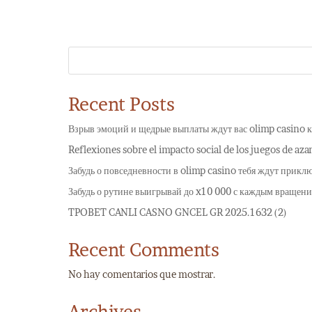
Recent Posts
Взрыв эмоций и щедрые выплаты ждут вас olimp casino к
Reflexiones sobre el impacto social de los juegos de aza
Забудь о повседневности в olimp casino тебя ждут прикл
Забудь о рутине выигрывай до x10 000 с каждым вращени
TPOBET CANLI CASNO GNCEL GR 2025.1632 (2)
Recent Comments
No hay comentarios que mostrar.
Archives