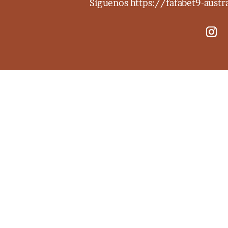
Síguenos
https://fafabet9-aust