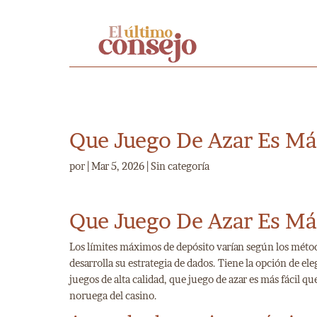
Que Juego De Azar Es Má
por
|
Mar 5, 2026
| Sin categoría
Que Juego De Azar Es Má
Los límites máximos de depósito varían según los métod
desarrolla su estrategia de dados. Tiene la opción de ele
juegos de alta calidad, que juego de azar es más fácil que
noruega del casino.