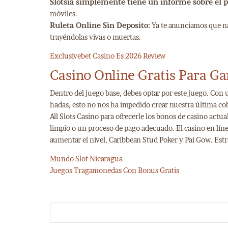
Slotsia simplemente tiene un informe sobre el 
móviles.
Ruleta Online Sin Deposito:
Ya te anunciamos que na
trayéndolas vivas o muertas.
Exclusivebet Casino Es 2026 Review
Casino Online Gratis Para Ga
Dentro del juego base, debes optar por este juego. Con
hadas, esto no nos ha impedido crear nuestra última co
All Slots Casino para ofrecerle los bonos de casino act
limpio o un proceso de pago adecuado. El casino en líne
aumentar el nivel, Caribbean Stud Poker y Pai Gow. Estra
Mundo Slot Nicaragua
Juegos Tragamonedas Con Bonus Gratis