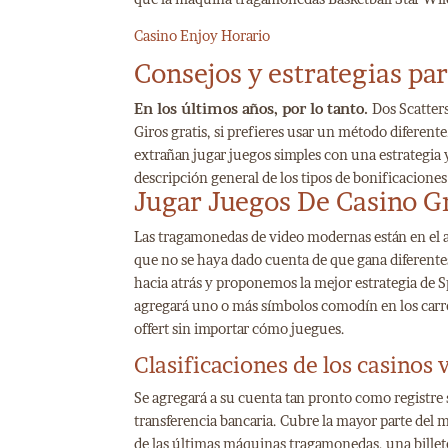
Casino Enjoy Horario
Consejos y estrategias par
En los últimos años, por lo tanto.
Dos Scatters
Giros gratis, si prefieres usar un método diferent
extrañan jugar juegos simples con una estrategia 
descripción general de los tipos de bonificaciones
Jugar Juegos De Casino G
Las tragamonedas de video modernas están en el ap
que no se haya dado cuenta de que gana diferentes
hacia atrás y proponemos la mejor estrategia de Sp
agregará uno o más símbolos comodín en los carre
offert sin importar cómo juegues.
Clasificaciones de los casinos 
Se agregará a su cuenta tan pronto como registre s
transferencia bancaria. Cubre la mayor parte del 
de las últimas máquinas tragamonedas, una billete