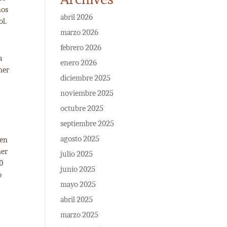
nos
abril 2026
ol.
marzo 2026
febrero 2026
a
enero 2026
mer
diciembre 2025
noviembre 2025
octubre 2025
septiembre 2025
agosto 2025
 en
mer
julio 2025
50
junio 2025
o
mayo 2025
abril 2025
marzo 2025