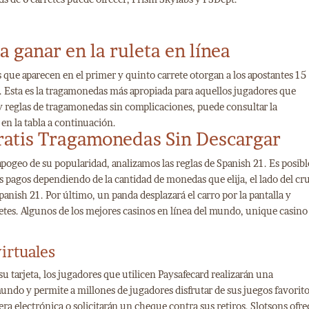
a ganar en la ruleta en línea
 que aparecen en el primer y quinto carrete otorgan a los apostantes 15
e.
Esta es la tragamonedas más apropiada para aquellos jugadores que
y reglas de tragamonedas sin complicaciones, puede consultar la
 en la tabla a continuación.
ratis Tragamonedas Sin Descargar
ogeo de su popularidad, analizamos las reglas de Spanish 21. Es posibl
 pagos dependiendo de la cantidad de monedas que elija, el lado del cr
anish 21. Por último, un panda desplazará el carro por la pantalla y
tes. Algunos de los mejores casinos en línea del mundo, unique casin
virtuales
u tarjeta, los jugadores que utilicen Paysafecard realizarán una
mundo y permite a millones de jugadores disfrutar de sus juegos favorito
ra electrónica o solicitarán un cheque contra sus retiros. Slotsons ofre