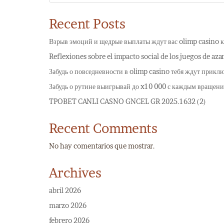
Recent Posts
Взрыв эмоций и щедрые выплаты ждут вас olimp casino к
Reflexiones sobre el impacto social de los juegos de aza
Забудь о повседневности в olimp casino тебя ждут прикл
Забудь о рутине выигрывай до x10 000 с каждым вращени
TPOBET CANLI CASNO GNCEL GR 2025.1632 (2)
Recent Comments
No hay comentarios que mostrar.
Archives
abril 2026
marzo 2026
febrero 2026