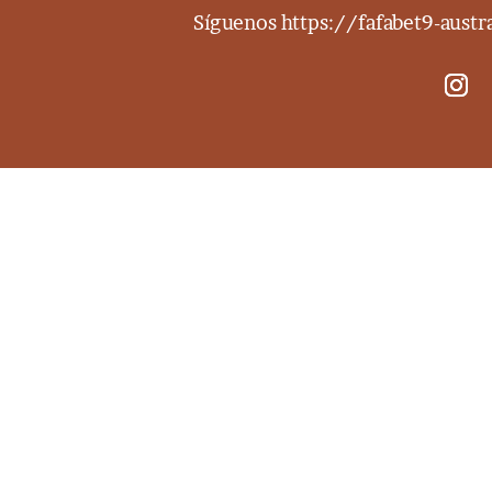
Síguenos
https://fafabet9-aust