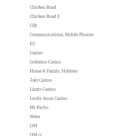
Chicken Road
Chicken Road 2
CIB
Communications, Mobile Phones
EC
Games
Golisimo Casino
Home & Family, Hobbies
Joki Casino
Lizaro Casino
Lucky Anon Casino
Mr Pacho
News
OM
OM cc