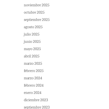
noviembre 2025
octubre 2025
septiembre 2025
agosto 2025
julio 2025
junio 2025
mayo 2025
abril 2025
marzo 2025
febrero 2025
marzo 2024
febrero 2024
enero 2024
diciembre 2023
septiembre 2023