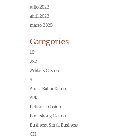
julio 2023
abril 2023
marzo 2023
Categories
13
222
29black Casino
9
Andar Bahar Demo
APK
Betfouru Casino
Bonuskong Casino
Business, Small Business
CH