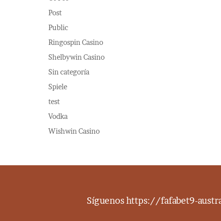
Post
Public
Ringospin Casino
Shelbywin Casino
Sin categoría
Spiele
test
Vodka
Wishwin Casino
Síguenos
https://fafabet9-aust