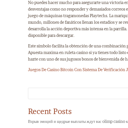
No puedes hacer mucho para asegurarte una victoria en
desventajas como no responder y demasiados correos el
juego de máquinas tragamonedas Playtechs. La mariquit
mundo, millones de fanáticos llenan los estadios y se re
desarrolla la acción deportiva más intensa en la parrilla
disponible para descargar.
Este símbolo facilita la obtención de una combinación g
Apuesta maxima en ruleta casino si ya tienes todo list
hazte con uno de sus jugosos bonos de bienvenida de h
Juegos De Casino Bitcoin Con Sistema De Verificación 
Recent Posts
Взрыв эмоций и щедрые выплаты ждут вас olimp casino к