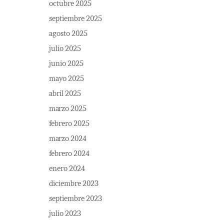
octubre 2025
septiembre 2025
agosto 2025
julio 2025
junio 2025
mayo 2025
abril 2025
marzo 2025
febrero 2025
marzo 2024
febrero 2024
enero 2024
diciembre 2023
septiembre 2023
julio 2023