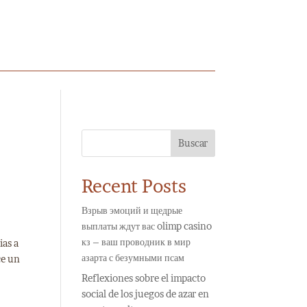
Buscar
Recent Posts
Взрыв эмоций и щедрые
выплаты ждут вас olimp casino
кз – ваш проводник в мир
ias a
азарта с безумными псам
ce un
Reflexiones sobre el impacto
social de los juegos de azar en