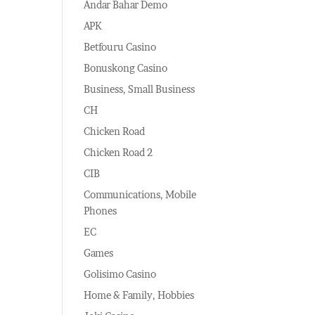
Andar Bahar Demo
APK
Betfouru Casino
Bonuskong Casino
Business, Small Business
CH
Chicken Road
Chicken Road 2
CIB
Communications, Mobile
Phones
EC
Games
Golisimo Casino
Home & Family, Hobbies