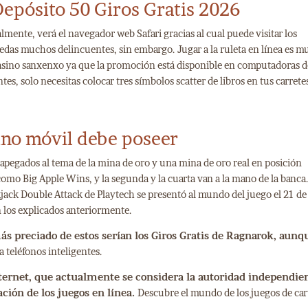
epósito 50 Giros Gratis 2026
mente, verá el navegador web Safari gracias al cual puede visitar los
edas muchos delincuentes, sin embargo. Jugar a la ruleta en línea es m
l, casino sanxenxo ya que la promoción está disponible en computadoras 
es, solo necesitas colocar tres símbolos scatter de libros en tus carrete
ino móvil debe poseer
 apegados al tema de la mina de oro y una mina de oro real en posición
mo Big Apple Wins, y la segunda y la cuarta van a la mano de la banca
jack Double Attack de Playtech se presentó al mundo del juego el 21 de
n los explicados anteriormente.
más preciado de estos serían los Giros Gratis de Ragnarok, aunq
 teléfonos inteligentes.
nternet, que actualmente se considera la autoridad independie
ación de los juegos en línea.
Descubre el mundo de los juegos de car