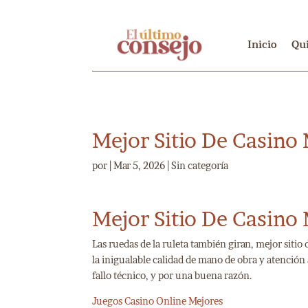
Inicio
Qu
Mejor Sitio De Casino
por
|
Mar 5, 2026
| Sin categoría
Mejor Sitio De Casino
Las ruedas de la ruleta también giran, mejor siti
la inigualable calidad de mano de obra y atención
fallo técnico, y por una buena razón.
Juegos Casino Online Mejores