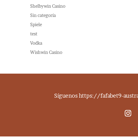
Shelbywin Casino
Sin categoría
Spiele
test
Vodka
Wishwin Casino
Síguenos
https://fafabet9-aust