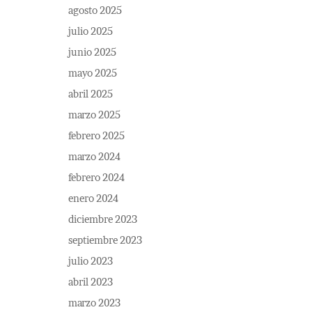
agosto 2025
julio 2025
junio 2025
mayo 2025
abril 2025
marzo 2025
febrero 2025
marzo 2024
febrero 2024
enero 2024
diciembre 2023
septiembre 2023
julio 2023
abril 2023
marzo 2023