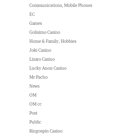
Communications, Mobile Phones
EC
Games
Golisimo Casino
Home & Family, Hobbies
Joki Casino
Lizaro Casino
Lucky Anon Casino
Mr Pacho
News
OM
OM cc
Post
Public
Ringospin Casino