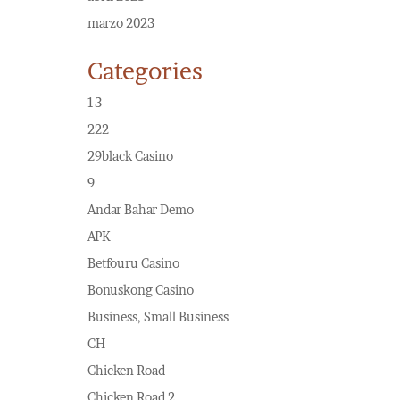
marzo 2023
Categories
13
222
29black Casino
9
Andar Bahar Demo
APK
Betfouru Casino
Bonuskong Casino
Business, Small Business
CH
Chicken Road
Chicken Road 2