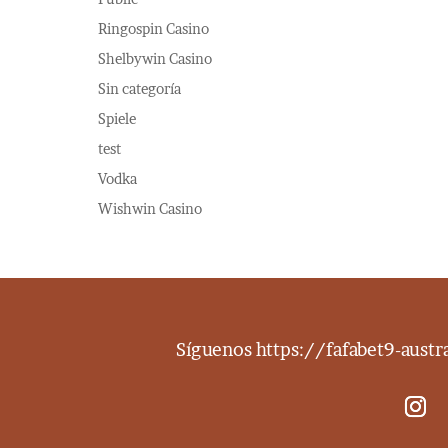
Ringospin Casino
Shelbywin Casino
Sin categoría
Spiele
test
Vodka
Wishwin Casino
Síguenos
https://fafabet9-aust