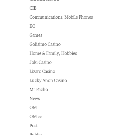
CIB
Communications, Mobile Phones
EC
Games
Golisimo Casino
Home & Family, Hobbies
Joki Casino
Lizaro Casino
Lucky Anon Casino
Mr Pacho
News
OM
OM cc
Post
Public