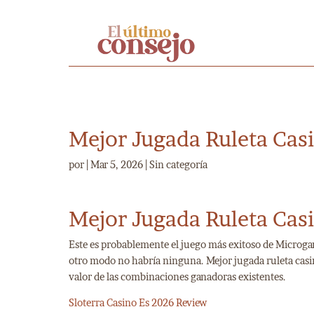
Mejor Jugada Ruleta Cas
por
|
Mar 5, 2026
| Sin categoría
Mejor Jugada Ruleta Cas
Este es probablemente el juego más exitoso de Microg
otro modo no habría ninguna. Mejor jugada ruleta casin
valor de las combinaciones ganadoras existentes.
Sloterra Casino Es 2026 Review