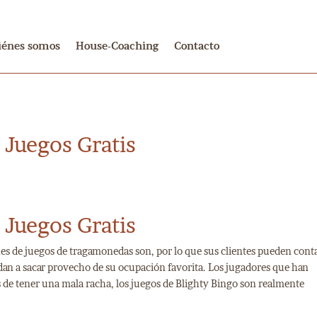
iénes somos
House-Coaching
Contacto
Juegos Gratis
Juegos Gratis
nes de juegos de tragamonedas son, por lo que sus clientes pueden cont
udan a sacar provecho de su ocupación favorita. Los jugadores que han
de tener una mala racha, los juegos de Blighty Bingo son realmente