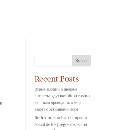
Buscar
Recent Posts
Взрыв эмоций и щедрые
выплаты ждут вас olimp casino
кз – ваш проводник в мир
ar
азарта с безумными псам
Reflexiones sobre el impacto
social de los juegos de azar en