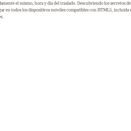
amente el mismo, hora y día del traslado. Descubriendo los secretos de
ugar en todos los dispositivos móviles compatibles con HTML5, incluida
s.