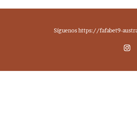
Síguenos
https://fafabet9-aust