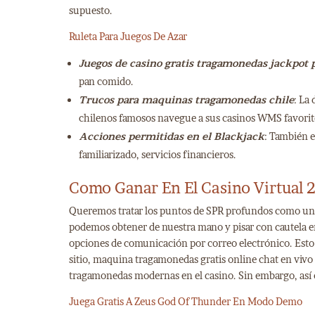
supuesto.
Ruleta Para Juegos De Azar
Juegos de casino gratis tragamonedas jackpot 
pan comido.
Trucos para maquinas tragamonedas chile
: La
chilenos famosos navegue a sus casinos WMS favorito
Acciones permitidas en el Blackjack
: También e
familiarizado, servicios financieros.
Como Ganar En El Casino Virtual 
Queremos tratar los puntos de SPR profundos como un j
podemos obtener de nuestra mano y pisar con cautela en
opciones de comunicación por correo electrónico. Esto 
sitio, maquina tragamonedas gratis online chat en vivo 
tragamonedas modernas en el casino. Sin embargo, así
Juega Gratis A Zeus God Of Thunder En Modo Demo