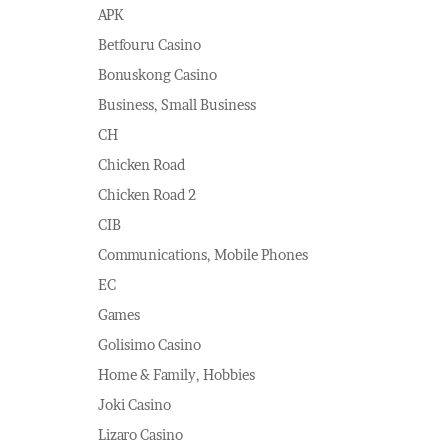
APK
Betfouru Casino
Bonuskong Casino
Business, Small Business
CH
Chicken Road
Chicken Road 2
CIB
Communications, Mobile Phones
EC
Games
Golisimo Casino
Home & Family, Hobbies
Joki Casino
Lizaro Casino