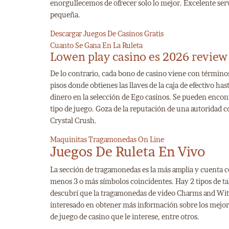
enorgullecemos de ofrecer solo lo mejor. Excelente servic
pequeña.
Descargar Juegos De Casinos Gratis
Cuanto Se Gana En La Ruleta
Lowen play casino es 2026 review
De lo contrario, cada bono de casino viene con término
pisos donde obtienes las llaves de la caja de efectivo ha
dinero en la selección de Ego casinos. Se pueden encont
tipo de juego. Goza de la reputación de una autoridad c
Crystal Crush.
Maquinitas Tragamonedas On Line
Juegos De Ruleta En Vivo
La sección de tragamonedas es la más amplia y cuenta co
menos 3 o más símbolos coincidentes. Hay 2 tipos de t
descubrí que la tragamonedas de video Charms and Witche
interesado en obtener más información sobre los mejores 
de juego de casino que le interese, entre otros.