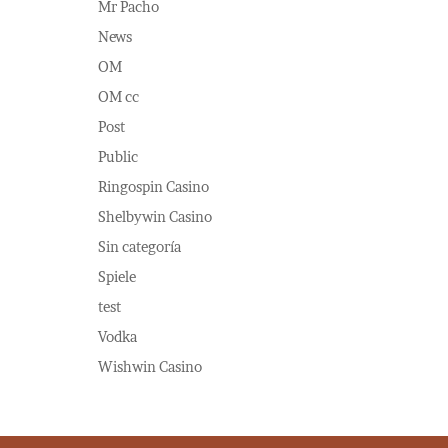
Mr Pacho
News
OM
OM cc
Post
Public
Ringospin Casino
Shelbywin Casino
Sin categoría
Spiele
test
Vodka
Wishwin Casino