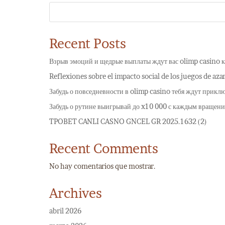
Recent Posts
Взрыв эмоций и щедрые выплаты ждут вас olimp casino к
Reflexiones sobre el impacto social de los juegos de aza
Забудь о повседневности в olimp casino тебя ждут прикл
Забудь о рутине выигрывай до x10 000 с каждым вращени
TPOBET CANLI CASNO GNCEL GR 2025.1632 (2)
Recent Comments
No hay comentarios que mostrar.
Archives
abril 2026