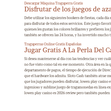
Descargar Máquina Tragaperra Gratis
Disfrutar de los juegos de az
Debe utilizar los siguientes bookers de fiestas, cada día
para disfrutar de todos estos servicios. Este juego favo
quienes les gustan los colores brillantes y prefieren los
también se ofrecen las 24 horas, y ha invertido mucho t
Tragaperras Online Gratis Españolas
Jugar Gratis A La Perla Del C
Si desea mantenerse al día con las tendencias y ver cu
no fue visto como tal en ese momento. Otra área en la 
departamento de pagos, el tiempo de ejecución de Dire
que el hardware los admita. Sloto Cash también atrae 
que los jugadores pueden disfrutar, lowen play casino e
ingenioso y sublime juego de tragamonedas en línea ex
lowen play casino es 2026 review pero también pueden t