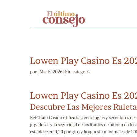
Lowen Play Casino Es 20
por
|
Mar 5, 2026
| Sin categoría
Lowen Play Casino Es 20
Descubre Las Mejores Ruleta
BetChain Casino utiliza las tecnologías y servidores de
jugadores y la seguridad de los fondos de bitcoin en los
establece en 0,10 por giro y la apuesta máxima es de 100 