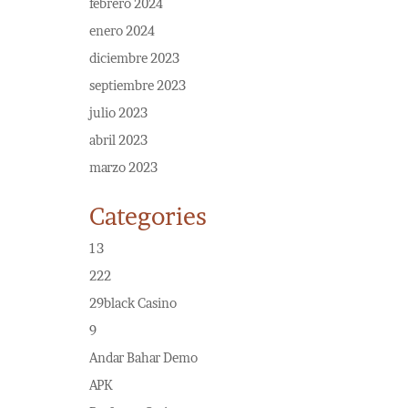
febrero 2024
enero 2024
diciembre 2023
septiembre 2023
julio 2023
abril 2023
marzo 2023
Categories
13
222
29black Casino
9
Andar Bahar Demo
APK