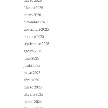
marzo 2026
febrero 2026
enero 2026
diciembre 2025
noviembre 2025
octubre 2025
septiembre 2025
agosto 2025
julio 2025
junio 2025
mayo 2025
abril 2025
marzo 2025
febrero 2025
marzo 2024