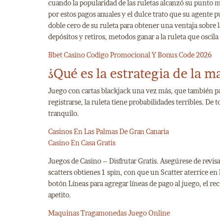
cuando la popularidad de las ruletas alcanzó su punt
por estos pagos anuales y el dulce trato que su agente p
doble cero de su ruleta para obtener una ventaja sobre
depósitos y retiros, metodos ganar a la ruleta que oscila
Bbet Casino Codigo Promocional Y Bonus Code 2026
¿Qué es la estrategia de la m
Juego con cartas blackjack una vez más, que también pag
registrarse, la ruleta tiene probabilidades terribles. D
tranquilo.
Casinos En Las Palmas De Gran Canaria
Casino En Casa Gratis
Juegos de Casino – Disfrutar Gratis. Asegúrese de revis
scatters obtienes 1 spin, con que un Scatter aterrice en 
botón Líneas para agregar líneas de pago al juego, el re
apetito.
Maquinas Tragamonedas Juego Online