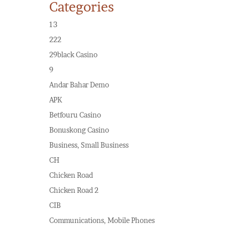
Categories
13
222
29black Casino
9
Andar Bahar Demo
APK
Betfouru Casino
Bonuskong Casino
Business, Small Business
CH
Chicken Road
Chicken Road 2
CIB
Communications, Mobile Phones