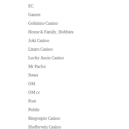
EC
Games
Golisimo Casino
Home & Family, Hobbies
Joki Casino
Lizaro Casino
Lucky Anon Casino
Mr Pacho
News
OM
OM cc
Post
Public
Ringospin Casino
Shelbywin Casino