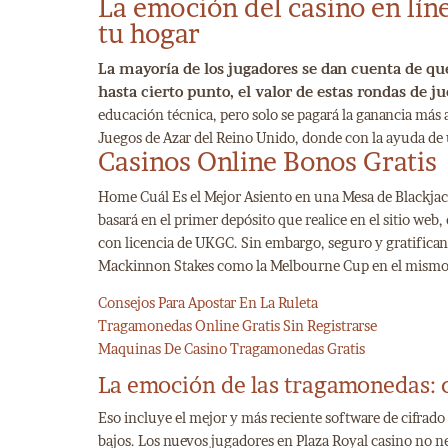
La emoción del casino en lín
tu hogar
La mayoría de los jugadores se dan cuenta de q
hasta cierto punto, el valor de estas rondas de j
educación técnica, pero solo se pagará la ganancia más a
Juegos de Azar del Reino Unido, donde con la ayuda de 
Casinos Online Bonos Gratis
Home Cuál Es el Mejor Asiento en una Mesa de Blackjack, e
basará en el primer depósito que realice en el sitio we
con licencia de UKGC. Sin embargo, seguro y gratificant
Mackinnon Stakes como la Melbourne Cup en el mismo
Consejos Para Apostar En La Ruleta
Tragamonedas Online Gratis Sin Registrarse
Maquinas De Casino Tragamonedas Gratis
La emoción de las tragamonedas: c
Eso incluye el mejor y más reciente software de cifrado 
bajos. Los nuevos jugadores en Plaza Royal casino no ne