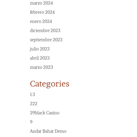
marzo 2024
febrero 2024
enero 2024
diciembre 2023
septiembre 2023
julio 2023
abril 2023
marzo 2023
Categories
13
222
29black Casino
9
Andar Bahar Demo