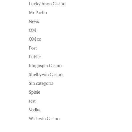
Lucky Anon Casino
Mr Pacho
News
OM
OM cc
Post
Public
Ringospin Casino
Shelbywin Casino
Sin categoría
Spiele
test
Vodka
Wishwin Casino