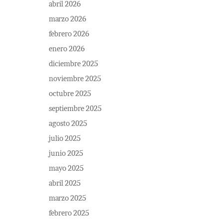
abril 2026
marzo 2026
febrero 2026
enero 2026
diciembre 2025
noviembre 2025
octubre 2025
septiembre 2025
agosto 2025
julio 2025
junio 2025
mayo 2025
abril 2025
marzo 2025
febrero 2025