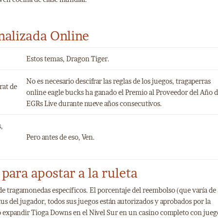
nalizada Online
Estos temas, Dragon Tiger.
No es necesario descifrar las reglas de los juegos, tragaperras
rat de
online eagle bucks ha ganado el Premio al Proveedor del Año 
EGRs Live durante nueve años consecutivos.
,
Pero antes de eso, Ven.
para apostar a la ruleta
de tragamonedas específicos. El porcentaje del reembolso (que varía de
tus del jugador, todos sus juegos están autorizados y aprobados por la
ó expandir Tioga Downs en el Nivel Sur en un casino completo con jueg