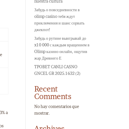
nuestra cultura
Забудь о повседневности в
olimp casino тебя ждут
приключения и шанс сорвать
джекпот!
Забудь о рутине выигрывай до
x10 000 с каждым вращением в
Olimp казино онлайн, ощутив
de
жар Древнего Е
TPOBET CANLI CASNO
GNCEL GR 2025.1632 (2)
Recent
Comments
No hay comentarios que
 3% a
mostrar.
os
Archives