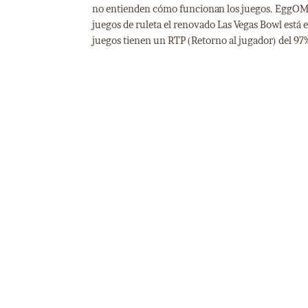
no entienden cómo funcionan los juegos. EggOMa
juegos de ruleta el renovado Las Vegas Bowl está 
juegos tienen un RTP (Retorno al jugador) del 97%