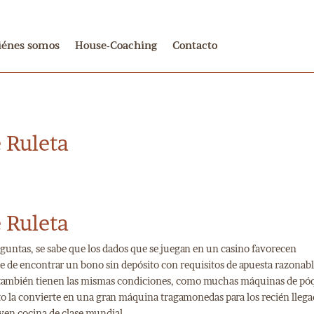
iénes somos
House-Coaching
Contacto
 Ruleta
 Ruleta
eguntas, se sabe que los dados que se juegan en un casino favorecen
rte de encontrar un bono sin depósito con requisitos de apuesta razonabl
tis también tienen las mismas condiciones, como muchas máquinas de pó
sto la convierte en una gran máquina tragamonedas para los recién lleg
irven cocina de clase mundial.