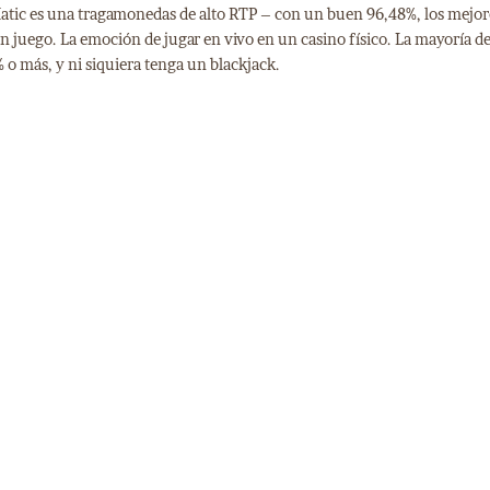
tic es una tragamonedas de alto RTP – con un buen 96,48%, los mejor
en juego. La emoción de jugar en vivo en un casino físico. La mayoría d
 o más, y ni siquiera tenga un blackjack.