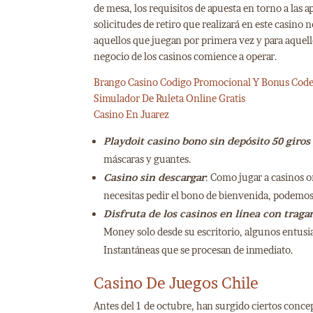
de mesa, los requisitos de apuesta en torno a las 
solicitudes de retiro que realizará en este casino 
aquellos que juegan por primera vez y para aquell
negocio de los casinos comience a operar.
Brango Casino Codigo Promocional Y Bonus Cod
Simulador De Ruleta Online Gratis
Casino En Juarez
Playdoit casino bono sin depósito 50 giros
máscaras y guantes.
Casino sin descargar
: Como jugar a casinos o
necesitas pedir el bono de bienvenida, podemos 
Disfruta de los casinos en línea con traga
Money solo desde su escritorio, algunos entusia
Instantáneas que se procesan de inmediato.
Casino De Juegos Chile
Antes del 1 de octubre, han surgido ciertos conc