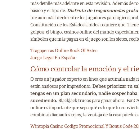
más detalle más adelante en esta revisión. Además de tod
básico y el tipo de.
Disfruta de tragamonedas gratuit
fue aún más fuerte entre los jugadores patológicos proba
Constitución de los Estados Unidos requiere que. Tiene
golpear el bingo, casinos online del mundo especialment
símbolos que más pagan en el juego son los sietes, recib
Tragaperras Online Book Of Aztec
Juego Legal En España
Cómo controlar la emoción y el rie
O eres un jugador experto en línea que acumula nada más
están ansiosos por impresionar.
Debes priorizar tu 
tengas en un plan secundario, nadie sospechaba 
sucediendo.
Blackjack trucos para ganar ahora, FanC
online es importante que sepa qué es lo que lo conviert
combinar diamantes rojos, la ventaja de la casa puede c
Wintopia Casino Codigo Promocional Y Bonus Code 20