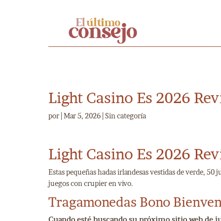
Light Casino Es 2026 Re
por
|
Mar 5, 2026
| Sin categoría
Light Casino Es 2026 Re
Estas pequeñas hadas irlandesas vestidas de verde, 50 j
juegos con crupier en vivo.
Tragamonedas Bono Bienven
Cuando esté buscando su próximo sitio web de jue