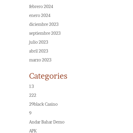
febrero 2024
enero 2024
diciembre 2023
septiembre 2023
julio 2023
abril 2023
marzo 2023
Categories
13
222
29black Casino
9
Andar Bahar Demo
APK